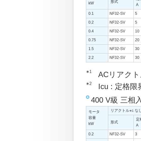
形式
kW
A
0.1
NF32-SV
5
0.2
NF32-SV
5
0.4
NF32-SV
10
0.75
NF32-SV
20
1.5
NF32-SV
30
2.2
NF32-SV
30
∗1
ACリアク
∗2
Icu : 定
400 V級 三
リアクトル
な
∗1
モータ
容量
定
形式
kW
A
0.2
NF32-SV
3