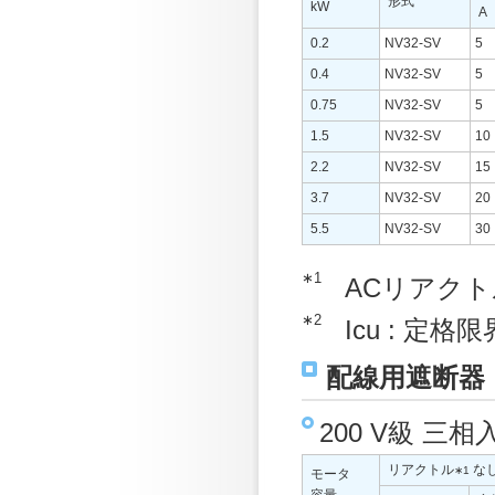
形式
kW
A
0.2
NV32-SV
5
0.4
NV32-SV
5
0.75
NV32-SV
5
1.5
NV32-SV
10
2.2
NV32-SV
15
3.7
NV32-SV
20
5.5
NV32-SV
30
∗1
ACリアク
∗2
Icu : 定
配線用遮断器
200 V級 三
リアクトル
な
∗1
モータ
容量