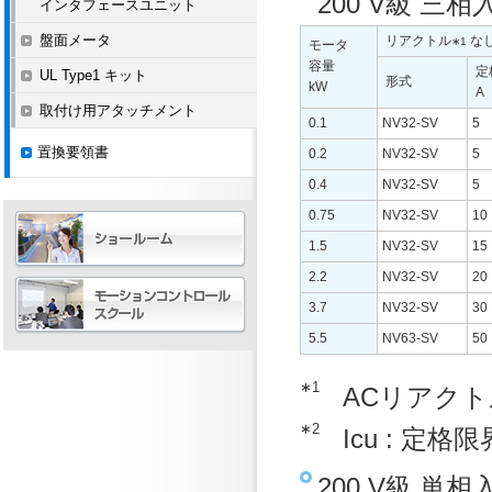
200 V級 三
インタフェースユニット
盤面メータ
リアクトル
な
∗1
モータ
容量
定
UL Type1 キット
形式
kW
A
取付け用アタッチメント
0.1
NV32-SV
5
置換要領書
0.2
NV32-SV
5
0.4
NV32-SV
5
0.75
NV32-SV
10
1.5
NV32-SV
15
2.2
NV32-SV
20
3.7
NV32-SV
30
5.5
NV63-SV
50
∗1
ACリアク
∗2
Icu : 定
200 V級 単