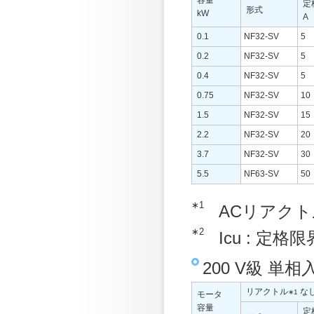
定
形式
kW
A
0.1
NF32-SV
5
0.2
NF32-SV
5
0.4
NF32-SV
5
0.75
NF32-SV
10
1.5
NF32-SV
15
2.2
NF32-SV
20
3.7
NF32-SV
30
5.5
NF63-SV
50
∗1
ACリアク
∗2
Icu : 定
200 V級 単
リアクトル
な
∗1
モータ
容量
定