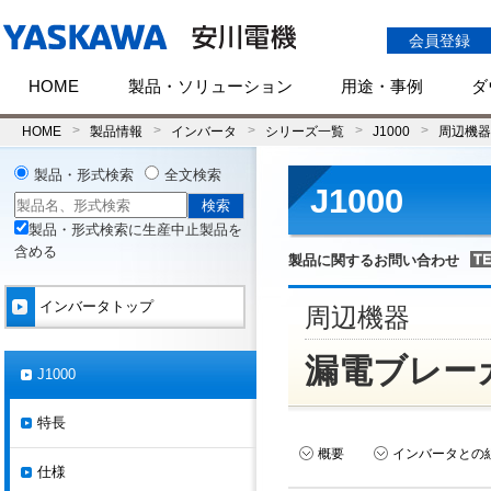
会員登録
HOME
製品・ソリューション
用途・事例
ダ
HOME
製品情報
インバータ
シリーズ一覧
J1000
周辺機器
製品・形式検索
全文検索
J1000
製品・形式検索に生産中止製品を
含める
製品に関するお問い合わせ
インバータトップ
周辺機器
漏電ブレー
J1000
特長
概要
インバータとの
仕様