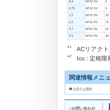
0.4
NF32-SV
3
0.75
NF32-SV
5
1.5
NF32-SV
10
2.2
NF32-SV
15
3.7
NF32-SV
20
5.5
NF32-SV
30
∗1
ACリアク
∗2
Icu : 定
関連情報メニ
生産中止機種
■
お問い合わせ