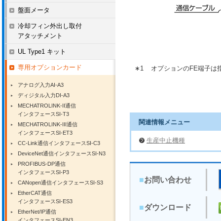
盤面メータ
冷却フィン外出し取付
アタッチメント
UL Type1 キット
専用オプションカード
∗1
オプションのFE端子は
アナログ入力AI-A3
ディジタル入力DI-A3
MECHATROLINK-II通信
インタフェースSI-T3
関連情報メニュー
MECHATROLINK-III通信
インタフェースSI-ET3
生産中止機種
CC-Link通信インタフェースSI-C3
DeviceNet通信インタフェースSI-N3
PROFIBUS-DP通信
インタフェースSI-P3
■
お問い合わせ
CANopen通信インタフェースSI-S3
EtherCAT通信
インタフェースSI-ES3
■
ダウンロード
EtherNet/IP通信
インタフェースSI-EN3