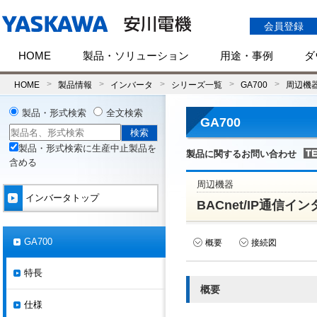
会員登録
HOME
製品・ソリューション
用途・事例
ダ
HOME
製品情報
インバータ
シリーズ一覧
GA700
周辺機
製品・形式検索
全文検索
GA700
製品・形式検索に生産中止製品を
製品に関するお問い合わせ
含める
周辺機器
インバータトップ
BACnet/IP通信イン
GA700
概要
接続図
特長
概要
仕様