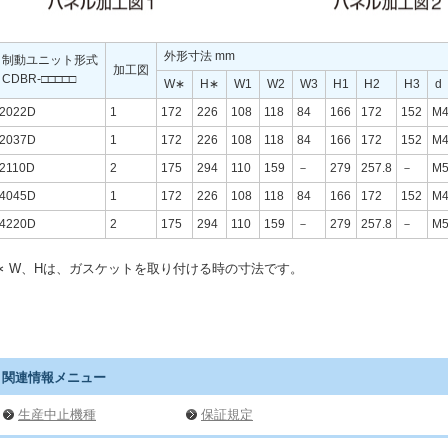
外形寸法 mm
制動ユニット形式
加工図
CDBR-□□□□□
W∗
H∗
W1
W2
W3
H1
H2
H3
d
2022D
1
172
226
108
118
84
166
172
152
M
2037D
1
172
226
108
118
84
166
172
152
M
2110D
2
175
294
110
159
－
279
257.8
－
M
4045D
1
172
226
108
118
84
166
172
152
M
4220D
2
175
294
110
159
－
279
257.8
－
M
∗
W、Hは、ガスケットを取り付ける時の寸法です。
関連情報メニュー
生産中止機種
保証規定