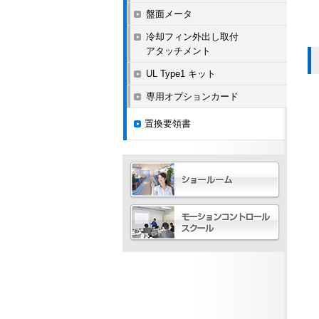
盤面メータ
冷却フィン外出し取付
アタッチメント
UL Type1 キット
専用オプションカード
置換要領書