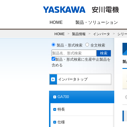
HOME
製品・ソリューション
HOME
製品情報
インバータ
シリ
製品・形式検索
全文検索
製品・形式検索に生産中止製品を
製
含める
インバータトップ
GA700
特長
仕様