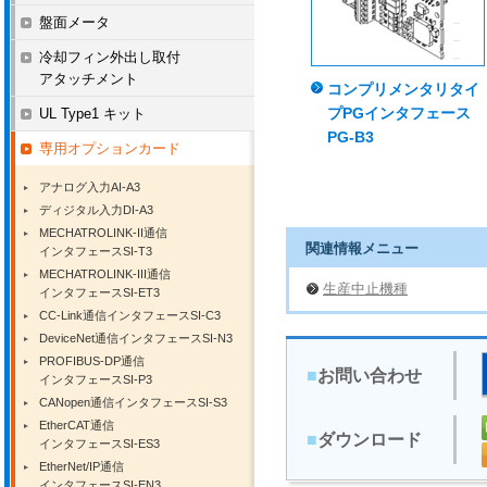
盤面メータ
冷却フィン外出し取付
アタッチメント
コンプリメンタリタイ
プPGインタフェース
UL Type1 キット
PG-B3
専用オプションカード
アナログ入力AI-A3
ディジタル入力DI-A3
MECHATROLINK-II通信
関連情報メニュー
インタフェースSI-T3
MECHATROLINK-III通信
生産中止機種
インタフェースSI-ET3
CC-Link通信インタフェースSI-C3
DeviceNet通信インタフェースSI-N3
PROFIBUS-DP通信
■
お問い合わせ
インタフェースSI-P3
CANopen通信インタフェースSI-S3
EtherCAT通信
■
ダウンロード
インタフェースSI-ES3
EtherNet/IP通信
インタフェースSI-EN3