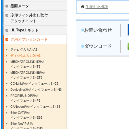
盤面メータ
生産中止機種
冷却フィン外出し取付
アタッチメント
■
お問い合わせ
UL Type1 キット
専用オプションカード
■
ダウンロード
アナログ入力AI-A3
ディジタル入力DI-A3
MECHATROLINK-II通信
インタフェースSI-T3
MECHATROLINK-III通信
インタフェースSI-ET3
CC-Link通信インタフェースSI-C3
DeviceNet通信インタフェースSI-N3
PROFIBUS-DP通信
インタフェースSI-P3
CANopen通信インタフェースSI-S3
EtherCAT通信
インタフェースSI-ES3
EtherNet/IP通信
インタフェースSI-EN3