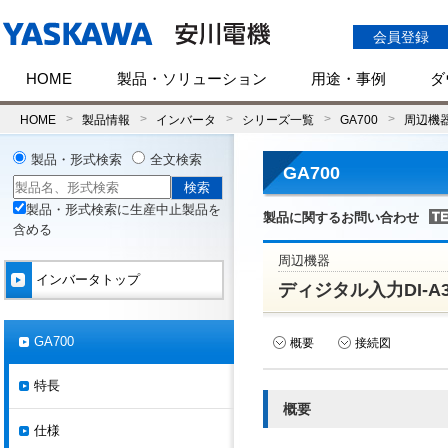
会員登録
HOME
製品・ソリューション
用途・事例
ダ
HOME
製品情報
インバータ
シリーズ一覧
GA700
周辺機
製品・形式検索
全文検索
GA700
製品・形式検索に生産中止製品を
製品に関するお問い合わせ
含める
周辺機器
インバータトップ
ディジタル入力DI-A
GA700
概要
接続図
特長
概要
仕様