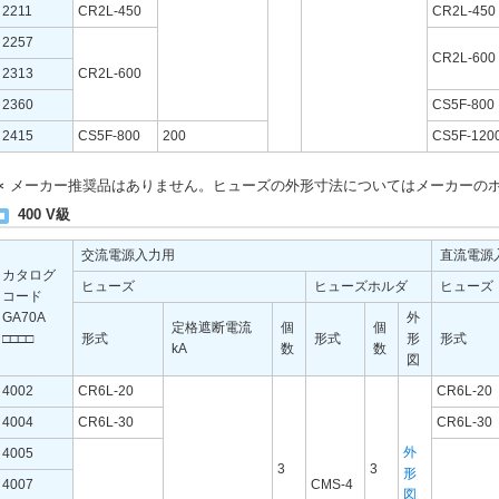
2211
CR2L-450
CR2L-450
2257
CR2L-600
2313
CR2L-600
2360
CS5F-800
2415
CS5F-800
200
CS5F-120
∗
メーカー推奨品はありません。ヒューズの外形寸法についてはメーカーの
400 V級
交流電源入力用
直流電源
カタログ
ヒューズ
ヒューズホルダ
ヒューズ
コード
GA70A
外
定格遮断電流
個
個
□□□□
形式
形式
形
形式
kA
数
数
図
4002
CR6L-20
CR6L-20
4004
CR6L-30
CR6L-30
外
4005
3
3
形
4007
CMS-4
図