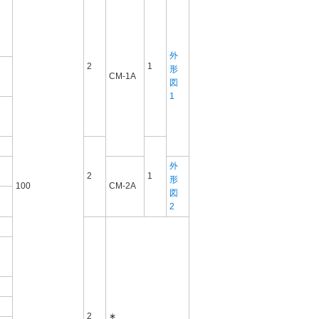
外
2
1
形
CM-1A
図
1
外
2
1
形
100
CM-2A
図
2
2
∗