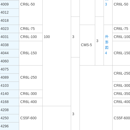
4009
CR6L-50
3
CR6L-50
4012
4018
4023
CR6L-75
CR6L-75
外
4031
CR6L-100
100
3
CR6L-10
3
形
4038
CMS-5
図
4044
CR6L-150
4
CR6L-15
4060
4075
CR6L-25
4089
CR6L-250
4103
CR6L-30
4140
CR6L-300
CR6L-35
4168
CR6L-400
CR6L-40
4208
3
4250
CS5F-600
CS5F-600
4296