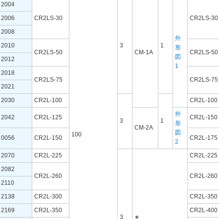
2004
2006
CR2LS-30
CR2LS-30
2008
外
2010
3
1
形
CR2LS-50
CM-1A
CR2LS-50
図
2012
1
2018
CR2LS-75
CR2LS-75
2021
2030
CR2L-100
CR2L-100
外
2042
CR2L-125
CR2L-150
3
1
形
CM-2A
図
100
0056
CR2L-150
CR2L-175
2
2070
CR2L-225
CR2L-225
2082
CR2L-260
CR2L-260
2110
2138
CR2L-300
CR2L-350
2169
CR2L-350
CR2L-400
3
∗