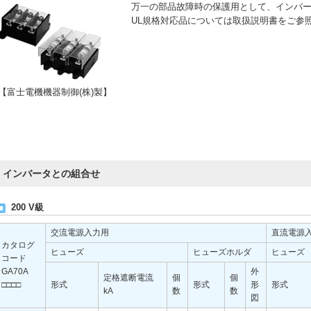
万一の部品故障時の保護用として、インバ
UL規格対応品については取扱説明書をご参
【富士電機機器制御(株)製】
インバータとの組合せ
200 V級
交流電源入力用
直流電源
カタログ
ヒューズ
ヒューズホルダ
ヒューズ
コード
GA70A
外
定格遮断電流
個
個
□□□□
形式
形式
形
形式
kA
数
数
図