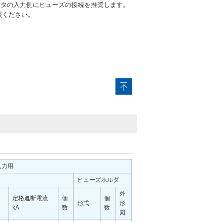
ータの入力側にヒューズの接続を推奨します。
照ください。
入力用
ヒューズホルダ
外
定格遮断電流
個
個
形式
形
kA
数
数
図