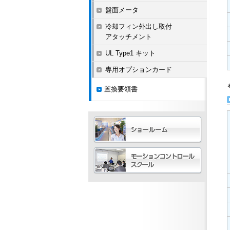
盤面メータ
冷却フィン外出し取付
アタッチメント
UL Type1 キット
専用オプションカード
置換要領書