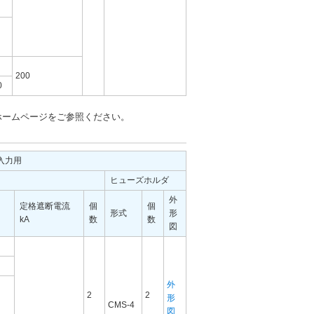
200
0
ホームページをご参照ください。
入力用
ヒューズホルダ
外
定格遮断電流
個
個
形式
形
kA
数
数
図
外
2
2
形
CMS-4
図