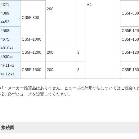
4371
∗1
200
4389
CS5F-800
CS5F-800
4453
4568
CS5F-120
4675
CS5F-1000
CS5F-150
4810
∗2
CS5F-1200
200
3
CS5F-120
4930
∗2
4H11
∗2
CS5F-1500
200
3
CS5F-150
4H12
∗2
∗1：
メーカー推奨品はありません。ヒューズの外形寸法についてはご照会く
∗2：
必ずヒューズを設置してください。
接続図