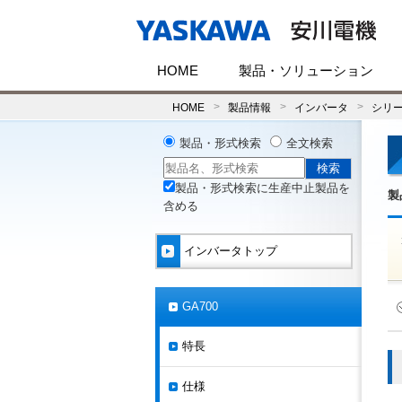
HOME
製品・ソリューション
HOME
製品情報
インバータ
シリ
製品・形式検索
全文検索
製品・形式検索に生産中止製品を
製
含める
インバータトップ
GA700
特長
仕様