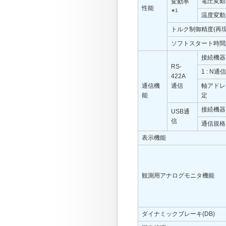
電圧変動
変動率
性能
∗1
温度変動
トルク制御精度(再現
ソフトスタート時間
接続機器
RS-
1 : N通信
422A
通信機
通信
軸アドレ
能
定
接続機器
USB通
信
通信規格
表示機能
観測用アナログモニタ機能
ダイナミックブレーキ(DB)