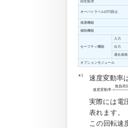
回生処理
オーバトラベル(OT)防止
保護機能
補助機能
入力
セーフティ機能
出力
適合規格
オプションモジュール
∗1
速度変動率
無負荷回
速度変動率 =
実際には電
表れます。
この回転速