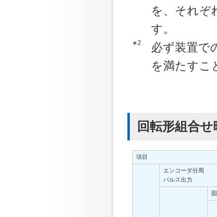
を、それぞ
す。
∗2
必ず装置で
を満たすこ
回転形組合せ
項目
エンコーダ分周
パルス出力
固