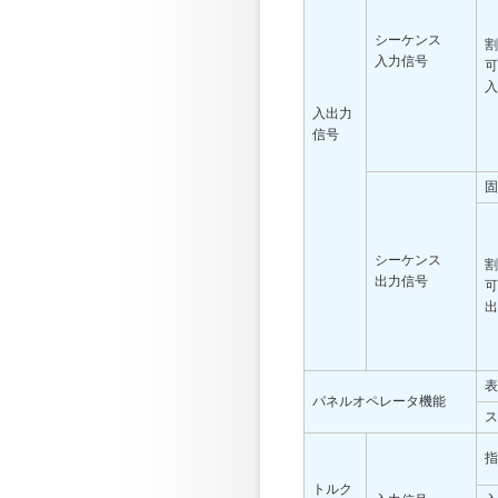
シーケンス
割
入力信号
可
入
入出力
信号
固
シーケンス
割
出力信号
可
出
表
パネルオペレータ機能
ス
指
トルク