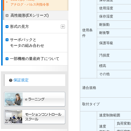
保存温度
アナログ・パルス列指令形
使用湿度
高性能形(EXシリーズ)
保存湿度
耐振動
形式の見方
使用条
耐衝撃
件
サーボパックと
保護等級
モータの組み合わせ
汚損度
一部機種の量産終了について
標高
その他
保証規定
適合規格
取付タイプ
速度制御範囲
負荷変動
速度