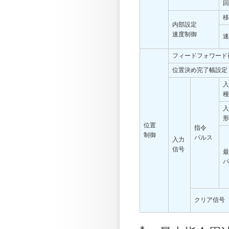
回
移
内部設定
速度制御
速
フィードフォワード
位置決め完了幅設定
入
種
入
形
位置
指令
制御
パルス
入力
信号
最
パ
クリア信号
∗