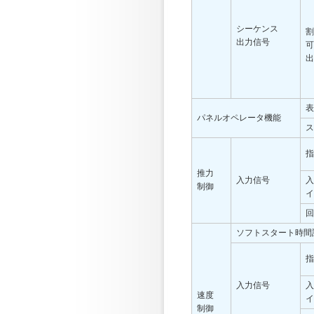
シーケンス
割
出力信号
可
出
表
パネルオペレータ機能
ス
指
推力
入力信号
入
制御
イ
回
ソフトスタート時間
指
入力信号
入
速度
イ
制御