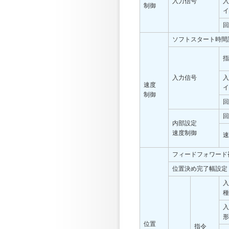
入力信号
入
制御
イ
回
ソフトスタート時間
指
入力信号
入
速度
イ
制御
回
回
内部設定
速度制御
速
フィードフォワード
位置決め完了幅設定
入
種
入
形
位置
指令