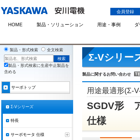
会員登録
HOME
製品・ソリューション
用途・事例
ダ
HOME
製品情報
サーボ
シリーズ一覧
Σ-V
サーボパック仕
製品・形式検索
全文検索
Σ-Vシリー
製品・形式検索に生産中止製品を
含める
製品に関するお問い合わせ
サーボトップ
用途最適形(Σ-V
SGDV形 
Σ-Vシリーズ
仕様
特長
サーボモータ 仕様