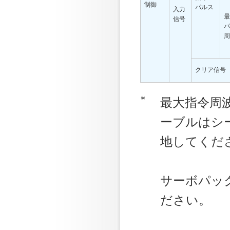
制御
パルス
入力
最
信号
パ
周
クリア信号
∗
最大指令周波
ーブルはシ
地してくだ
サーボパッ
ださい。