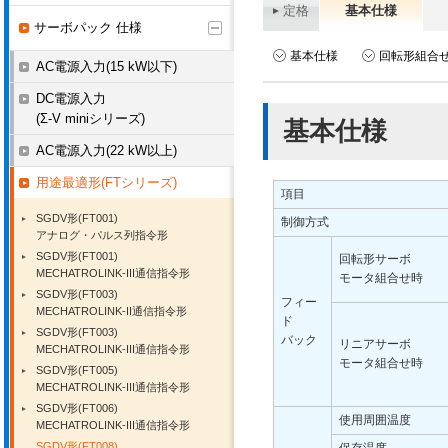
定格
基本仕様
サーボパック 仕様
基本仕様
回転形組合
AC電源入力(15 kW以下)
DC電源入力
(Σ-V miniシリーズ)
基本仕様
AC電源入力(22 kW以上)
用途最適形(FTシリーズ)
項目
SGDV形(FT001)
制御方式
アナログ・パルス列指令形
SGDV形(FT001)
回転形サーボ
MECHATROLINK-III通信指令形
モータ組合せ時
SGDV形(FT003)
フィー
MECHATROLINK-II通信指令形
ド
SGDV形(FT003)
バック
リニアサーボ
MECHATROLINK-III通信指令形
モータ組合せ時
SGDV形(FT005)
MECHATROLINK-III通信指令形
SGDV形(FT006)
使用周囲温度
MECHATROLINK-III通信指令形
SGDV形(FT008)