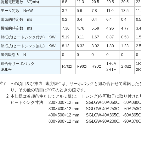
誘起電圧定数 V/(m/s)
8.8
11.3
20.5
20.5
20.5
22
モータ定数 N/√W
3.7
5.6
7.8
11.0
13.5
11
電気的時定数 ms
0.2
0.4
0.4
0.4
0.4
0.
機械的時定数 ms
7.30
4.78
5.59
4.96
4.77
3.
熱抵抗(ヒートシンク付き) K/W
5.19
3.11
1.67
0.87
0.58
1.
熱抵抗(ヒートシンク無し) K/W
8.13
6.32
3.02
1.80
1.23
2.
磁気吸引力 N
0
0
0
0
0
0
組合せサーボパック
1R6A
1R
R70□
R90□
R90□
2R8□
SGDV-
2R1F
2R
(注)1
∗の項目及び推力- 速度特性は、サーボパックと組み合わせて運転した
り、その他の項目は20℃のときの値です。
2
本仕様は冷却条件としてアルミ板(ヒートシンク)を可動子に取り付けた
ヒートシンク寸法
200×300×12 mm
: SGLGW-30A050C、-30A080
300×400×12 mm
: SGLGW-40A253C、-60A253
400×500×12 mm
: SGLGW-40A365C、-60A365
800×900×12 mm
: SGLGW-90A200C、-90A370