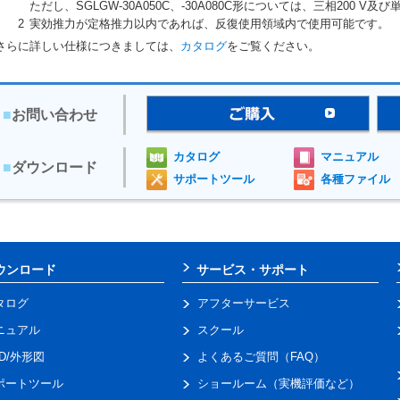
ただし、SGLGW-30A050C、-30A080C形については、三相200 V
2
実効推力が定格推力以内であれば、反復使用領域内で使用可能です。
さらに詳しい仕様につきましては、
カタログ
をご覧ください。
■
お問い合わせ
カタログ
マニュアル
■
ダウンロード
サポートツール
各種ファイル
ウンロード
サービス・サポート
タログ
アフターサービス
ニュアル
スクール
AD/外形図
よくあるご質問（FAQ）
ポートツール
ショールーム（実機評価など）