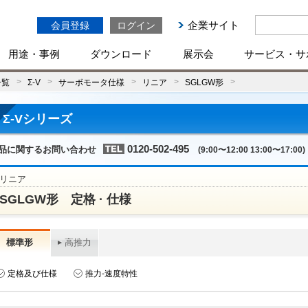
企業サイト
会員登録
ログイン
用途・事例
ダウンロード
展示会
サービス・サ
一覧
Σ-V
サーボモータ仕様
リニア
SGLGW形
Σ-Vシリーズ
0120-502-495
品に関するお問い合わせ
(9:00〜12:00 13:00〜17:00)
リニア
SGLGW形 定格 · 仕様
標準形
高推力
定格及び仕様
推力-速度特性