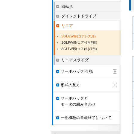
回転形
ダイレクトドライブ
リニア
SGLGW形(コアレス形)
SGLFW形(コア付きF形)
SGLTW形(コア付きT形)
リニアスライダ
サーボパック 仕様
形式の見方
サーボパックと
モータの組み合わせ
一部機種の量産終了について