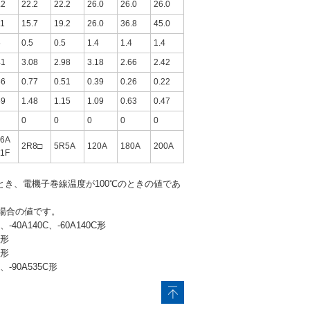
.2
22.2
22.2
26.0
26.0
26.0
.1
15.7
19.2
26.0
36.8
45.0
5
0.5
0.5
1.4
1.4
1.4
41
3.08
2.98
3.18
2.66
2.42
56
0.77
0.51
0.39
0.26
0.22
59
1.48
1.15
1.09
0.63
0.47
0
0
0
0
0
6A
2R8□
5R5A
120A
180A
200A
1F
とき、電機子巻線温度が100℃のときの値であ
場合の値です。
C、-40A140C、-60A140C形
C形
C形
C、-90A535C形