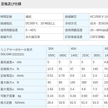
定格及び仕様
時間定格
連続
絶縁耐圧
AC1500 V 
絶縁抵抗
DC500 V、10 MΩ以上
冷却方式
自冷 · 空冷(
使用周囲温度
0～40℃
使用周囲湿度
20～80%(
励磁方式
永久磁石形
許容巻線温度
130℃(B種)
30A
40A
6
リニアサーボモータ形式
SGLGW-□□□□□□□
050C
080C
140C
253C
365C
1
最高速度
m/s
5
5
5
5
5
4.
∗
定格推力
N
12.5
25
47
93
140
70
∗
定格電流
Arms
0.51
0.79
0.8
1.6
2.4
1.
∗
最大推力
N
40
80
140
280
420
22
∗
最大電流
Arms
1.62
2.53
2.4
4.9
7.3
3.
∗
可動子質量 kg
0.10
0.15
0.34
0.60
0.87
0.
推力定数 N/Arms
26.4
33.9
61.5
61.5
61.5
66