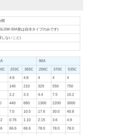
1分間
SGLGW-30A形は自冷タイプのみです)
結露しないこと)
0A
90A
40C
253C
365C
200C
370C
535C
8
4.8
4.8
4
4
4
140
210
325
550
750
2
2.2
3.3
4.4
7.5
10.2
0
440
660
1300
2200
3000
5
7.0
10.5
17.6
30.0
40.8
42
0.76
1.10
2.15
3.6
4.9
.6
66.6
66.6
78.0
78.0
78.0