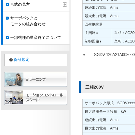
形式の見方
連続出力電流 Arms
最大出力電流 Arms
サーボパックと
モータの組み合わせ
回生抵抗器
主回路
単相：AC200
∗
一部機種の量産終了について
制御回路
単相：AC200
∗
∗
SGDV-120A21A00
保証規定
三相200V
サーボパック形式 SGDV-□□□
最大適用モータ容量 kW
連続出力電流 Arms
最大出力電流 Arms