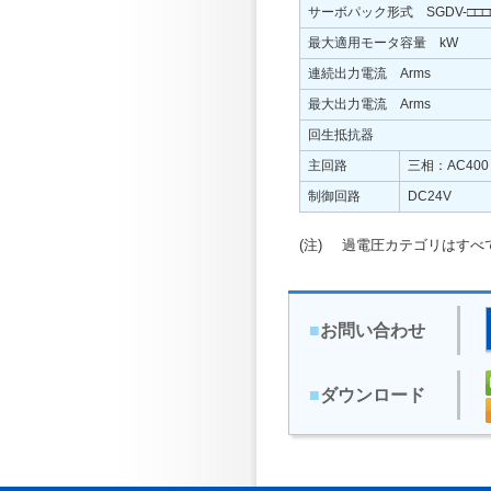
サーボパック形式 SGDV-□□□
最大適用モータ容量 kW
連続出力電流 Arms
最大出力電流 Arms
回生抵抗器
主回路
三相：AC400
制御回路
DC24V
(注)
過電圧カテゴリはすべて
■
お問い合わせ
■
ダウンロード