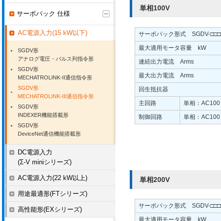
単相100V
サーボパック 仕様
AC電源入力(15 kW以下)
サーボパック形式 SGDV-□□□
最大適用モータ容量 kW
SGDV形
アナログ電圧・パルス列指令形
連続出力電流 Arms
SGDV形
最大出力電流 Arms
MECHATROLINK-II通信指令形
SGDV形
回生抵抗器
MECHATROLINK-III通信指令形
主回路
単相：AC100
SGDV形
INDEXER機能搭載形
制御回路
単相：AC100
SGDV形
DeviceNet通信機能搭載形
DC電源入力
(Σ-V miniシリーズ)
AC電源入力(22 kW以上)
単相200V
用途最適形(FTシリーズ)
サーボパック形式 SGDV-□□□
高性能形(EXシリーズ)
最大適用モータ容量 kW