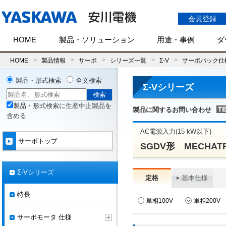
会員登録
HOME
製品・ソリューション
用途・事例
ダ
HOME
製品情報
サーボ
シリーズ一覧
Σ-V
サーボパック仕
製品・形式検索
全文検索
Σ-Vシリーズ
製品・形式検索に生産中止製品を
製品に関するお問い合わせ
含める
AC電源入力(15 kW以下)
サーボトップ
SGDV形 MECHAT
Σ-Vシリーズ
定格
基本仕様
特長
単相100V
単相200V
サーボモータ 仕様