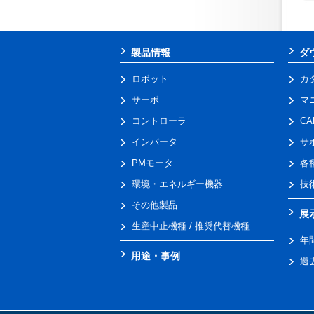
製品情報
ダ
ロボット
カ
サーボ
マ
コントローラ
C
インバータ
サ
PMモータ
各
環境・エネルギー機器
技
その他製品
展
生産中止機種 / 推奨代替機種
年
用途・事例
過