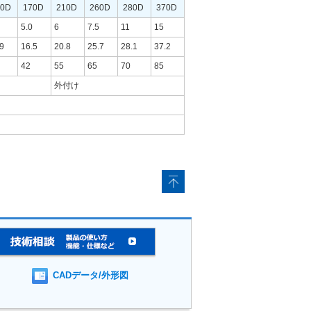
20D
170D
210D
260D
280D
370D
5.0
6
7.5
11
15
.9
16.5
20.8
25.7
28.1
37.2
42
55
65
70
85
外付け
CADデータ/外形図