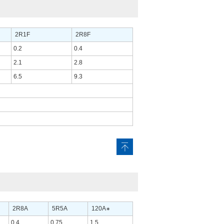
2R1F
2R8F
0.2
0.4
2.1
2.8
6.5
9.3
2R8A
5R5A
120A
∗
0.4
0.75
1.5