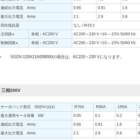
連続出力電流 Arms
0.66
0.91
1.6
最大出力電流 Arms
2.1
2.9
5.8
回生抵抗器
なし / 外付け
主回路
単相：AC200 V
AC200～230 V +10～-15% 50/60 Hz
∗
制御回路
単相：AC200 V
AC200～230 V +10～-15% 50/60 Hz
∗
∗
SGDV-120A21A008000の場合は、AC220～230 Vになります。
三相200V
サーボパック形式 SGDV-□□□□
R70A
R90A
1R6A
最大適用モータ容量 kW
0.05
0.1
0.2
0
連続出力電流 Arms
0.66
0.91
1.6
2
最大出力電流 Arms
2.1
2.9
5.8
9