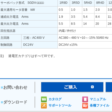
サーボパック形式 SGDV-□□□□
1R9D
3R5D
5R4D
8R4D
1
最大適用モータ容量 kW
0.5
1.0
1.5
2.0
3.0
連続出力電流 Arms
1.9
3.5
5.4
8.4
11
最大出力電流 Arms
5.5
8.5
14
20
28
回生抵抗器
内蔵 / 外付け
主回路
三相：AC400 V
AC380～480 V +10～-15% 50/60 Hz
制御回路
DC24V
DC24V ±15%
(注)
過電圧カテゴリはすべてIIIです。
■
お問い合わせ
カタログ
マニュアル
■
ダウンロード
サポートツール
各種ファイル