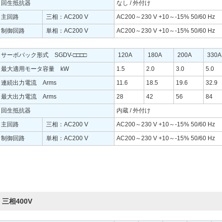
回生抵抗器
なし / 外付け
主回路
三相：AC200 V
AC200～230 V +10～-15% 50/60 Hz
制御回路
単相：AC200 V
AC200～230 V +10～-15% 50/60 Hz
サーボパック形式 SGDV-□□□□
120A
180A
200A
330A
最大適用モータ容量 kW
1.5
2.0
3.0
5.0
連続出力電流 Arms
11.6
18.5
19.6
32.9
最大出力電流 Arms
28
42
56
84
回生抵抗器
内蔵 / 外付け
主回路
三相：AC200 V
AC200～230 V +10～-15% 50/60 Hz
制御回路
単相：AC200 V
AC200～230 V +10～-15% 50/60 Hz
三相400V