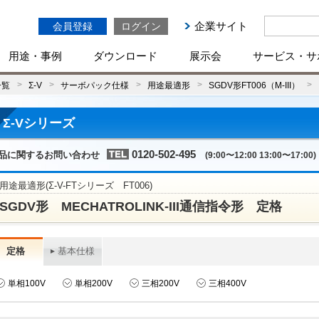
企業サイト
会員登録
ログイン
用途・事例
ダウンロード
展示会
サービス・サ
一覧
Σ-V
サーボパック仕様
用途最適形
SGDV形FT006（M-III）
Σ-Vシリーズ
0120-502-495
品に関するお問い合わせ
(9:00〜12:00 13:00〜17:00)
用途最適形(Σ-V-FTシリーズ FT006)
SGDV形 MECHATROLINK-III通信指令形 定格
定格
基本仕様
単相100V
単相200V
三相200V
三相400V