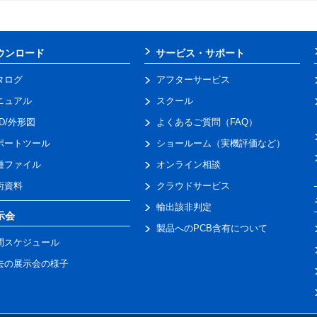
ウンロード
サービス・サポート
タログ
アフターサービス
ニュアル
スクール
AD/外形図
よくあるご質問（FAQ）
ポートツール
ショールーム（実機評価など）
種ファイル
オンライン相談
術資料
クラウドサービス
輸出該非判定
示会
製品へのPCB含有について
間スケジュール
去の展示会の様子