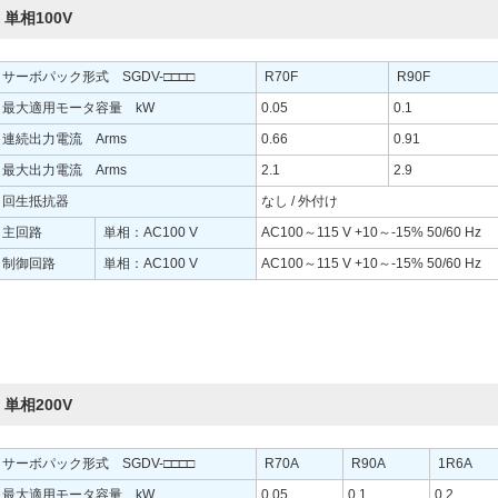
単相100V
サーボパック形式 SGDV-□□□□
R70F
R90F
最大適用モータ容量 kW
0.05
0.1
連続出力電流 Arms
0.66
0.91
最大出力電流 Arms
2.1
2.9
回生抵抗器
なし / 外付け
主回路
単相：AC100 V
AC100～115 V +10～-15% 50/60 Hz
制御回路
単相：AC100 V
AC100～115 V +10～-15% 50/60 Hz
単相200V
サーボパック形式 SGDV-□□□□
R70A
R90A
1R6A
最大適用モータ容量 kW
0.05
0.1
0.2