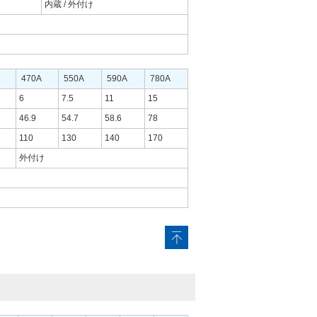
内蔵 / 外付け
470A
550A
590A
780A
6
7.5
11
15
46.9
54.7
58.6
78
110
130
140
170
外付け