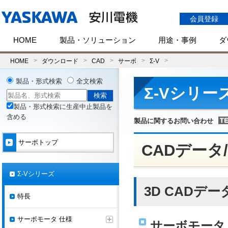
会員登録
HOME
製品・ソリューション
用途・事例
ダ
HOME
ダウンロード
CAD
サーボ
Σ-V
製品・形式検索
全文検索
Σ-Vシリー
製品・形式検索に生産中止製品を
含める
製品に関するお問い合わせ
サーボトップ
CADデータ
Σ-Vシリーズ
3D CADデー
特長
サーボモータ 仕様
サーボモータ