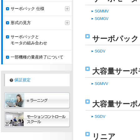
サーボパック 仕様
SGMMV
SGMGV
形式の見方
サーボパックと
サーボパック
モータの組み合わせ
SGDV
一部機種の量産終了について
大容量サーボ
保証規定
SGMVV
大容量サーボ
SGDV
リニア