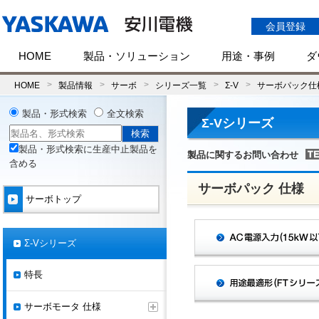
会員登録
HOME
製品・ソリューション
用途・事例
ダ
HOME
製品情報
サーボ
シリーズ一覧
Σ-V
サーボパック仕
製品・形式検索
全文検索
Σ-Vシリーズ
製品・形式検索に生産中止製品を
製品に関するお問い合わせ
含める
サーボパック 仕様
サーボトップ
Σ-Vシリーズ
特長
サーボモータ 仕様