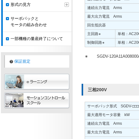
形式の見方
連続出力電流 Arms
最大出力電流 Arms
サーボパックと
モータの組み合わせ
回生抵抗器
主回路
単相：AC200
∗
一部機種の量産終了について
制御回路
単相：AC200
∗
∗
SGDV-120A11A00
保証規定
三相200V
サーボパック形式 SGDV-□□□
最大適用モータ容量 kW
連続出力電流 Arms
最大出力電流 Arms