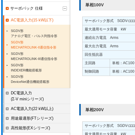
単相100V
サーボパック 仕様
AC電源入力(15 kW以下)
サーボパック形式 SGDV-□□□
最大適用モータ容量 kW
SGDV形
アナログ電圧・パルス列指令形
連続出力電流 Arms
SGDV形
最大出力電流 Arms
MECHATROLINK-II通信指令形
SGDV形
回生抵抗器
MECHATROLINK-III通信指令形
主回路
単相：AC100
SGDV形
INDEXER機能搭載形
制御回路
単相：AC100
SGDV形
DeviceNet通信機能搭載形
DC電源入力
(Σ-V miniシリーズ)
AC電源入力(22 kW以上)
単相200V
用途最適形(FTシリーズ)
サーボパック形式 SGDV-□□□
高性能形(EXシリーズ)
最大適用モータ容量 kW