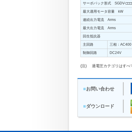
サーボパック形式 SGDV-□□□
最大適用モータ容量 kW
連続出力電流 Arms
最大出力電流 Arms
回生抵抗器
主回路
三相：AC400
制御回路
DC24V
(注)
過電圧カテゴリはすべて
■
お問い合わせ
■
ダウンロード