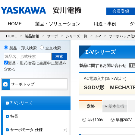
会員登録
HOME
製品・ソリューション
用途・事例
ダ
HOME
製品情報
サーボ
シリーズ一覧
Σ-V
サーボパック仕
製品・形式検索
全文検索
Σ-Vシリーズ
製品・形式検索に生産中止製品を
製品に関するお問い合わせ
含める
AC電源入力(15 kW以下)
サーボトップ
SGDV形 MECHAT
Σ-Vシリーズ
定格
基本仕様
特長
単相100V
単相200V
サーボモータ 仕様