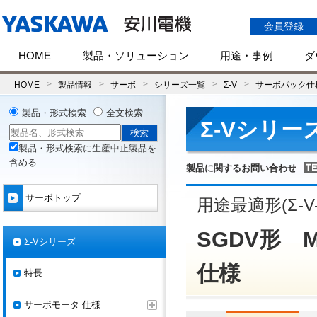
会員登録
HOME
製品・ソリューション
用途・事例
ダ
HOME
製品情報
サーボ
シリーズ一覧
Σ-V
サーボパック仕
製品・形式検索
全文検索
Σ-Vシリー
製品・形式検索に生産中止製品を
含める
製品に関するお問い合わせ
サーボトップ
用途最適形(Σ-V
SGDV形 M
Σ-Vシリーズ
仕様
特長
サーボモータ 仕様