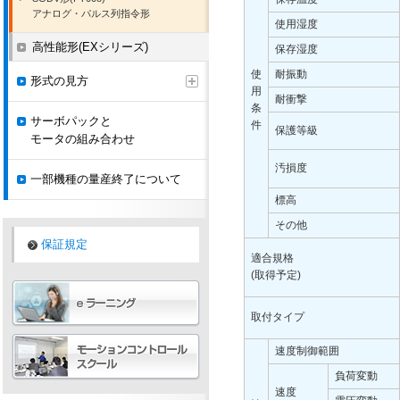
アナログ・パルス列指令形
使用湿度
高性能形(EXシリーズ)
保存湿度
使
耐振動
形式の見方
用
耐衝撃
条
サーボパックと
件
保護等級
モータの組み合わせ
汚損度
一部機種の量産終了について
標高
その他
保証規定
適合規格
(取得予定)
取付タイプ
速度制御範囲
負荷変動
速度