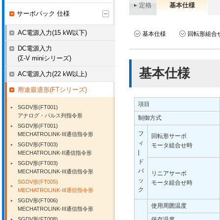
定格
基本仕様
サーボパック 仕様
AC電源入力(15 kW以下)
基本仕様
回転形組合
DC電源入力
(Σ-V miniシリーズ)
基本仕様
AC電源入力(22 kW以上)
用途最適形(FTシリーズ)
項目
SGDV形(FT001)
アナログ・パルス列指令形
制御方式
SGDV形(FT001)
フ
MECHATROLINK-III通信指令形
回転形サーボ
ィ
SGDV形(FT003)
モータ組合せ時
|
MECHATROLINK-II通信指令形
ド
SGDV形(FT003)
バ
MECHATROLINK-III通信指令形
リニアサーボ
ッ
SGDV形(FT005)
モータ組合せ時
ク
MECHATROLINK-III通信指令形
SGDV形(FT006)
使用周囲温度
MECHATROLINK-III通信指令形
SGDV形(FT008)
保存温度