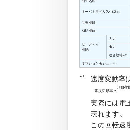
回生処理
オーバトラベル(OT)防止
保護機能
補助機能
入力
セーフティ
出力
機能
適合規格
∗2
オプションモジュール
∗1
速度変動率
無負荷回
速度変動率 =
実際には電
表れます。
この回転速