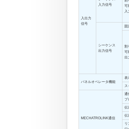
割
入力信号
可
入
入出力
信号
固
シーケンス
割
出力信号
可
出
表
パネルオペレータ機能
ス
通
プ
伝
伝
MECHATROLINK通信
リ