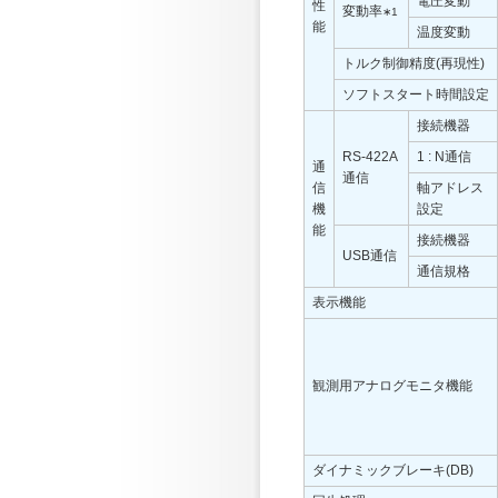
電圧変動
性
変動率
∗1
能
温度変動
トルク制御精度(再現性)
ソフトスタート時間設定
接続機器
RS-422A
1 : N通信
通
通信
信
軸アドレス
機
設定
能
接続機器
USB通信
通信規格
表示機能
観測用アナログモニタ機能
ダイナミックブレーキ(DB)