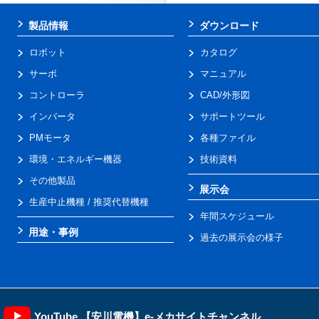
製品情報
ダウンロード
ロボット
カタログ
サーボ
マニュアル
コントローラ
CAD/外形図
インバータ
サポートツール
PMモータ
各種ファイル
環境・エネルギー機器
技術資料
その他製品
展示会
生産中止機種 / 推奨代替機種
年間スケジュール
用途・事例
過去の展示会の様子
YouTube 【安川電機】e-メカサイトチャンネル