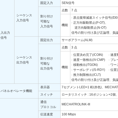
固定入力
SEN信号
点数
7 点
シーケンス
割り付け
· 原点復帰減速スイッチ信号(/DE
入力信号
可能な
· 正方向駆動禁止(P-OT)、
機能
入力信号
逆方向駆動禁止(N-OT)
入出力
信号の割り付け及び正論理、負
信号
固定出力
サーボアラーム(ALM)
点数
3 点
· 位置決め完了(/COIN)
· 速度
シーケンス
割り付け
· 速度一致検出(/V-CMP)
· ブレ
出力信号
可能な
· 移動検出(/TGON)
· ワー
機能
出力信号
· サーボレディ(/S-RDY)
· 位置
· 推力制限検出(/CLT)
信号の割り付け及び正論理、負
表示器
7セグメントLED×1 桁(赤色)、MECHAT
パネルオペレータ機能
スイッチ
ロータリスイッチ : 16ポジション×2個
通信
MECHATROLINK-III
プロトコル
伝送速度
100 Mbps