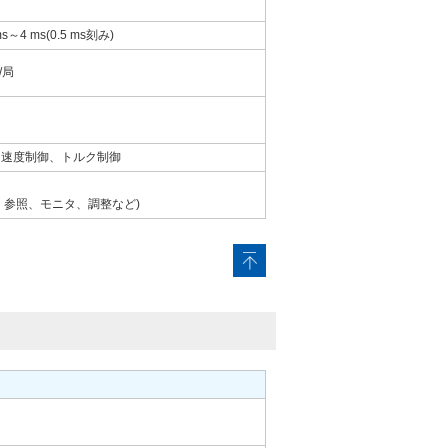
ms～4 ms(0.5 ms刻み)
/局
御、速度制御、トルク制御
· 参照、モニタ、調整など)