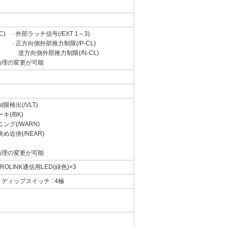
C)
· 外部ラッチ信号(/EXT 1～3)
· 正方向側外部推力制限(/P-CL)
逆方向側外部推力制限(/N-CL)
論理の変更が可能
制限検出(/VLT)
ーキ(/BK)
ニング(/WARN)
決め近傍(/NEAR)
論理の変更が可能
ROLINK通信用LED(緑色)×3
、ディップスイッチ : 4極