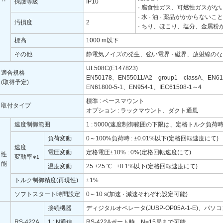
保護等級
IP10
· 腐食性ガス、可燃性ガスがな
· 水 · 油 · 薬品がかからないこと
汚損度
2
· ちり、ほこり、塩分、金属粉
標高
1000 m以下
その他
静電気ノイズの発生、強い電界 · 磁界、放射線の
UL508C(E147823)
適合規格
EN50178、EN55011/A2 group1 classA、EN61
(取得予定)
EN61800-5-1、EN954-1、IEC61508-1～4
標準 : ベースマウント
取付タイプ
オプション : ラックマウント、ダクト通風
速度制御範囲
1 : 5000(速度制御範囲の下限は、定格トルク負
負荷変動
0～100%負荷時 : ±0.01%以下(定格回転速度にて)
速度
電圧変動
定格電圧±10% : 0%(定格回転速度にて)
性
変動率
∗1
能
温度変動
25 ±25 ℃ : ±0.1%以下(定格回転速度にて)
トルク制御精度(再現性)
±1%
ソフトスタート時間設定
0～10 s(加速 · 減速それぞれ設定可能)
接続機器
ディジタルオペレータ(JUSP-OP05A-1-E)、パソコン
RS-422A
1 : N通信
RS-422Aポート時、N=15局まで可能