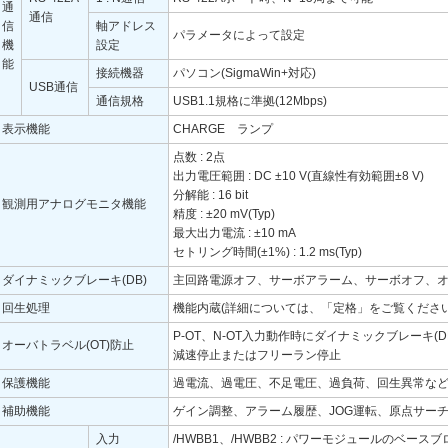
通
通信
信
軸アドレス
パラメータによって設定
機
設定
能
接続機器
パソコン(SigmaWin+対応)
USB通信
通信規格
USB1.1規格に準拠(12Mbps)
表示機能
CHARGE ランプ
点数 : 2点
出力電圧範囲 : DC ±10 V(直線性有効範囲±8 V)
分解能 : 16 bit
観測用アナログモニタ機能
精度 : ±20 mV(Typ)
最大出力電流 : ±10 mA
セトリング時間(±1%) : 1.2 ms(Typ)
ダイナミックブレーキ(DB)
主回路電源オフ、サーボアラーム、サーボオフ、オー
回生処理
機能内蔵(詳細については、「定格」をご覧ください
P-OT、N-OT入力動作時にダイナミックブレーキ(D
オーバトラベル(OT)防止
減速停止またはフリーラン停止
保護機能
過電流、過電圧、不足電圧、過負荷、回生異常な
補助機能
ゲイン調整、アラーム履歴、JOG運転、原点サー
入力
/HWBB1、/HWBB2 : パワーモジュールのベース