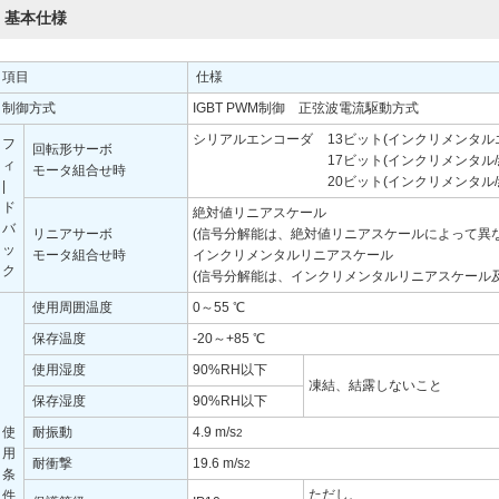
基本仕様
項目
仕様
制御方式
IGBT PWM制御 正弦波電流駆動方式
シリアルエンコーダ
13ビット(インクリメンタル
フ
回転形サーボ
17ビット(インクリメンタル
ィ
モータ組合せ時
20ビット(インクリメンタル
|
ド
絶対値リニアスケール
バ
リニアサーボ
(信号分解能は、絶対値リニアスケールによって異な
ッ
モータ組合せ時
インクリメンタルリニアスケール
ク
(信号分解能は、インクリメンタルリニアスケール
使用周囲温度
0～55 ℃
保存温度
-20～+85 ℃
使用湿度
90%RH以下
凍結、結露しないこと
保存湿度
90%RH以下
使
耐振動
4.9 m/s
2
用
耐衝撃
19.6 m/s
2
条
ただし、
件