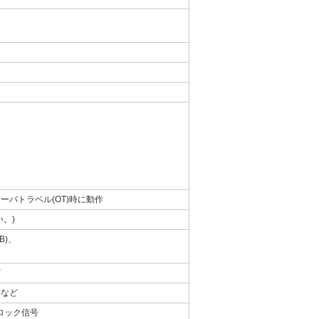
バトラベル(OT)時に動作
。)
B)、
ど
チなど
ブロック信号