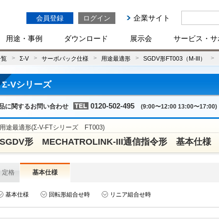
企業サイト
会員登録
ログイン
用途・事例
ダウンロード
展示会
サービス・サ
一覧
Σ-V
サーボパック仕様
用途最適形
SGDV形FT003（M-III）
Σ-Vシリーズ
0120-502-495
品に関するお問い合わせ
(9:00〜12:00 13:00〜17:00)
用途最適形(Σ-V-FTシリーズ FT003)
SGDV形 MECHATROLINK-III通信指令形 基本仕様
定格
基本仕様
基本仕様
回転形組合せ時
リニア組合せ時