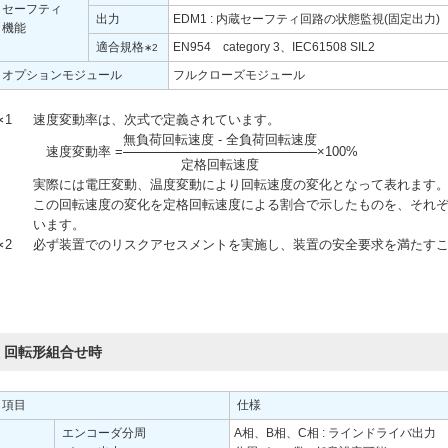
セーフティ
出力
EDM1 : 内蔵セーフティ回路の状態監視(固定出力)
機能
適合規格
EN954 category 3、IEC61508 SIL2
∗2
オプションモジュール
フルクローズモジュール
∗1
速度変動率は、次式で定義されています。
無負荷回転速度 - 全負荷回転速度
速度変動率 =
×100%
定格回転速度
実際には電圧変動、温度変動により回転速度の変化となって表れます
この回転速度の変化を定格回転速度による割合で示したものを、それ
います。
∗2
必ず装置でのリスクアセスメントを実施し、装置の安全要求を満たす
回転形組合せ時
項目
仕様
エンコーダ分周
A相、B相、C相 : ラインドライバ出力