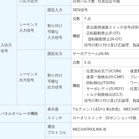
パルス出力
分周パルス数 : 任意設定可能
固定入力
SEN信号
点数
7 点
シーケンス
割り付け
· 原点復帰減速スイッチ信号(/DE
入力信号
可能な
· 正転駆動禁止(P-OT)、
機能
入力信号
逆転駆動禁止(N-OT)
入出力
信号の割り付け及び正論理、負
信号
固定出力
サーボアラーム(ALM)
点数
3 点
· 位置決め完了(/COIN)
· 速度
シーケンス
割り付け
· 速度一致検出(/V-CMP)
· ブレ
出力信号
可能な
· 回転検出(/TGON)
· ワー
機能
出力信号
· サーボレディ(/S-RDY)
· 位置
· トルク制限検出(/CLT)
信号の割り付け及び正論理、負
表示器
7セグメントLED×1 桁(赤色)、MECHAT
パネルオペレータ機能
スイッチ
ロータリスイッチ : 16ポジション×2個
通信
MECHATROLINK-III
プロトコル