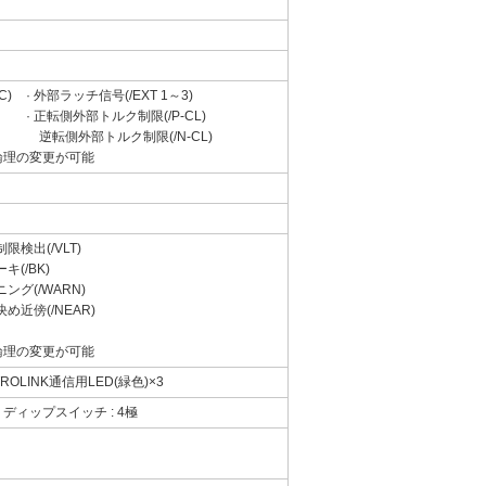
C)
· 外部ラッチ信号(/EXT 1～3)
· 正転側外部トルク制限(/P-CL)
逆転側外部トルク制限(/N-CL)
論理の変更が可能
制限検出(/VLT)
ーキ(/BK)
ニング(/WARN)
決め近傍(/NEAR)
論理の変更が可能
ROLINK通信用LED(緑色)×3
、ディップスイッチ : 4極