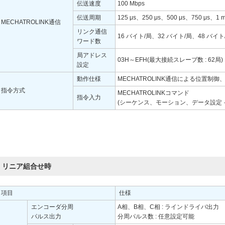
伝送速度
100 Mbps
伝送周期
125 μs、250 μs、500 μs、750 μs、1 
MECHATROLINK通信
リンク通信
16 バイト/局、32 バイト/局、48 バイト
ワード数
局アドレス
03H～EFH(最大接続スレーブ数 : 62局)
設定
動作仕様
MECHATROLINK通信による位置制
指令方式
MECHATROLINKコマンド
指令入力
(シーケンス、モーション、データ設定 
リニア組合せ時
項目
仕様
エンコーダ分周
A相、B相、C相 : ラインドライバ出力
パルス出力
分周パルス数 : 任意設定可能