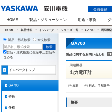
会員登録
HOME
製品・ソリューション
用途・事例
ダ
HOME
製品情報
インバータ
シリーズ一覧
GA700
周辺機
製品・形式検索
全文検索
GA700
製品・形式検索に生産中止製品を
製品に関するお問い合わせ
含める
周辺機器
インバータトップ
出力電圧計
GA700
概要
形式、手配番号
特長
概要
仕様