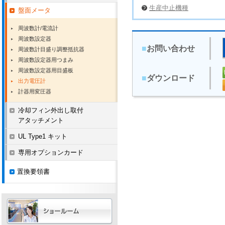
生産中止機種
盤面メータ
周波数計/電流計
周波数設定器
■
お問い合わせ
周波数計目盛り調整抵抗器
周波数設定器用つまみ
周波数設定器用目盛板
■
ダウンロード
出力電圧計
計器用変圧器
冷却フィン外出し取付
アタッチメント
UL Type1 キット
専用オプションカード
置換要領書