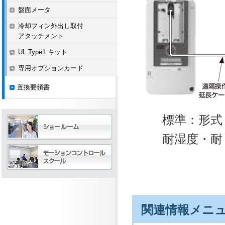
盤面メータ
冷却フィン外出し取付
アタッチメント
UL Type1 キット
専用オプションカード
置換要領書
標準：形式 J
耐湿度・耐じ
関連情報メニ