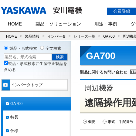
会員登録
HOME
製品・ソリューション
用途・事例
ダ
HOME
製品情報
インバータ
シリーズ一覧
GA700
周辺機
製品・形式検索
全文検索
GA700
製品・形式検索に生産中止製品を
含める
製品に関するお問い合わせ
インバータトップ
周辺機器
遠隔操作用
GA700
特長
概要
形式、手配番号
仕様