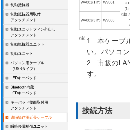
WV001(1 m)
WV001
・UT
制動抵抗器
[1 m
制動抵抗器用取付
(注)
アタッチメント
WV003(3 m)
WV003
制動ユニットフィン外出し
アタッチメント
(注)
1 本ケーブ
制動抵抗器ユニット
い。パソコン
制動ユニット
2 市販のL
パソコン用ケーブル
（USBタイプ）
す。
LEDキーパッド
Bluetooth内蔵
LCDキーパッド
キーパッド盤面取付用
アタッチメント
接続方法
遠隔操作用延長ケーブル
瞬時停電補償ユニット