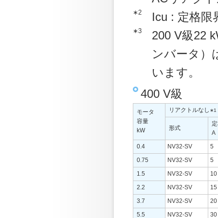
∗2
Icu : 定
∗3
200 V級2
ンバータ）
います。
400 V級
リアクトルなし
∗1
モータ
容量
定
形式
kW
A
0.4
NV32-SV
5
0.75
NV32-SV
5
1.5
NV32-SV
10
2.2
NV32-SV
15
3.7
NV32-SV
20
5.5
NV32-SV
30