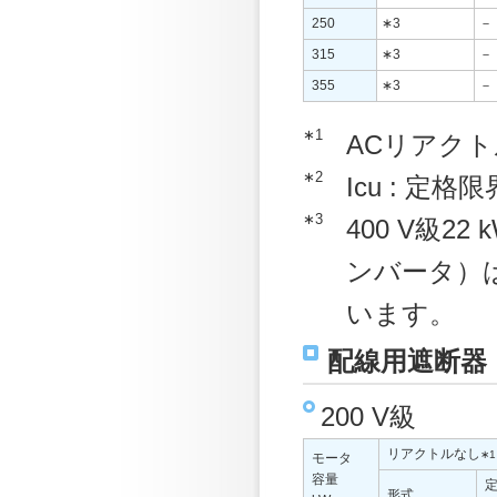
250
∗3
－
315
∗3
－
355
∗3
－
∗1
ACリアク
∗2
Icu : 定
∗3
400 V級2
ンバータ）
います。
配線用遮断器
200 V級
リアクトルなし
∗1
モータ
容量
形式