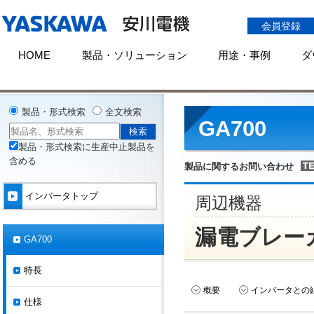
会員登録
HOME
製品・ソリューション
用途・事例
ダ
HOME
製品情報
インバータ
シリーズ一覧
GA700
周辺機
製品・形式検索
全文検索
GA700
製品・形式検索に生産中止製品を
含める
製品に関するお問い合わせ
インバータトップ
周辺機器
漏電ブレー
GA700
特長
概要
インバータとの
仕様