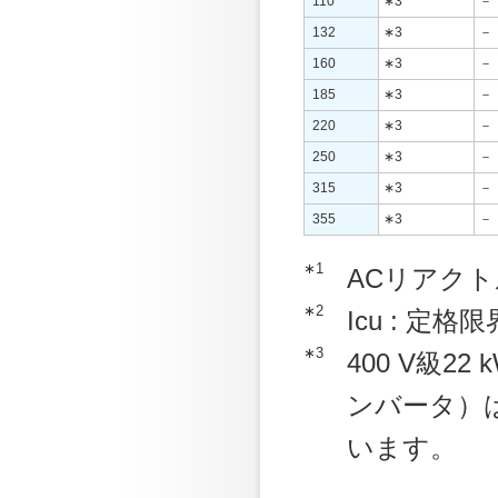
110
∗3
－
132
∗3
－
160
∗3
－
185
∗3
－
220
∗3
－
250
∗3
－
315
∗3
－
355
∗3
－
∗1
ACリアク
∗2
Icu : 定
∗3
400 V級2
ンバータ）
います。