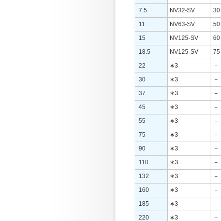
7.5
NV32-SV
30
11
NV63-SV
50
15
NV125-SV
60
18.5
NV125-SV
75
22
∗3
－
30
∗3
－
37
∗3
－
45
∗3
－
55
∗3
－
75
∗3
－
90
∗3
－
110
∗3
－
132
∗3
－
160
∗3
－
185
∗3
－
220
∗3
－