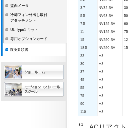
盤面メータ
3.7
NV32-SV
30
冷却フィン外出し取付
5.5
NV63-SV
50
アタッチメント
7.5
NV125-SV
60
UL Type1 キット
11
NV125-SV
75
専用オプションカード
15
NV250-SV
12
18.5
NV250-SV
15
置換要領書
22
∗3
－
30
∗3
－
37
∗3
－
45
∗3
－
55
∗3
－
75
∗3
－
90
∗3
－
110
∗3
－
∗1
ACリアク