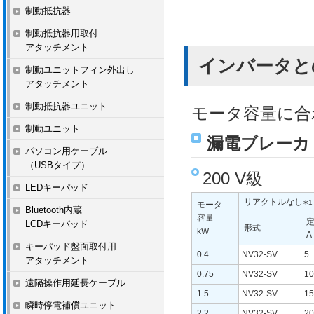
制動抵抗器
制動抵抗器用取付
アタッチメント
インバータと
制動ユニットフィン外出し
アタッチメント
制動抵抗器ユニット
モータ容量に合
制動ユニット
漏電ブレーカ
パソコン用ケーブル
（USBタイプ）
200 V級
LEDキーパッド
リアクトルなし
∗1
モータ
Bluetooth内蔵
容量
LCDキーパッド
形式
kW
A
キーパッド盤面取付用
0.4
NV32-SV
5
アタッチメント
0.75
NV32-SV
10
遠隔操作用延長ケーブル
1.5
NV32-SV
15
瞬時停電補償ユニット
2.2
NV32-SV
20