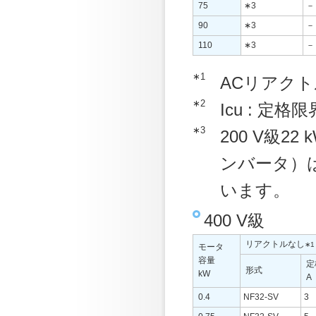
75
∗3
－
90
∗3
－
110
∗3
－
∗1
ACリアク
∗2
Icu : 定
∗3
200 V級2
ンバータ）
います。
400 V級
リアクトルなし
∗1
モータ
容量
定
形式
kW
A
0.4
NF32-SV
3