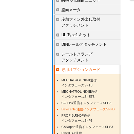
瞬時停電補償ユニット
盤面メータ
冷却フィン外出し取付
アタッチメント
UL Type1 キット
DINレールアタッチメント
シールドクランプ
アタッチメント
専用オプションカード
MECHATROLINK-II通信
インタフェースSI-T3
MECHATROLINK-III通信
インタフェースSI-ET3
CC-Link通信インタフェースSI-C3
DeviceNet通信インタフェースSI-N3
PROFIBUS-DP通信
インタフェースSI-P3
CANopen通信インタフェースSI-S3
EtherCAT通信