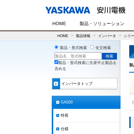
HOME
製品・ソリューション
HOME
製品情報
インバータ
シリ
製品・形式検索
全文検索
製品・形式検索に生産中止製品を
製
含める
インバータトップ
GA500
特長
仕様