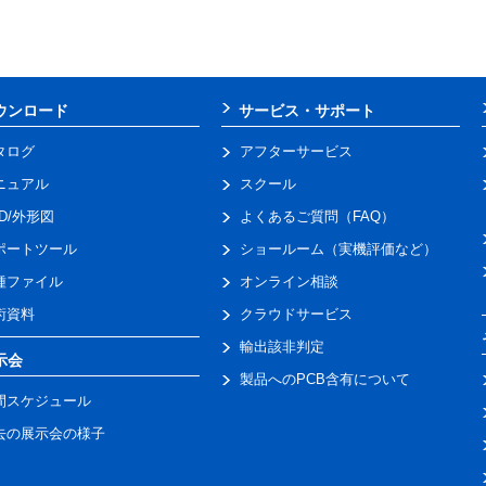
ウンロード
サービス・サポート
タログ
アフターサービス
ニュアル
スクール
AD/外形図
よくあるご質問（FAQ）
ポートツール
ショールーム（実機評価など）
種ファイル
オンライン相談
術資料
クラウドサービス
輸出該非判定
示会
製品へのPCB含有について
間スケジュール
去の展示会の様子