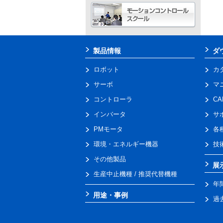
製品情報
ダ
ロボット
カ
サーボ
マ
コントローラ
C
インバータ
サ
PMモータ
各
環境・エネルギー機器
技
その他製品
展
生産中止機種 / 推奨代替機種
年
用途・事例
過