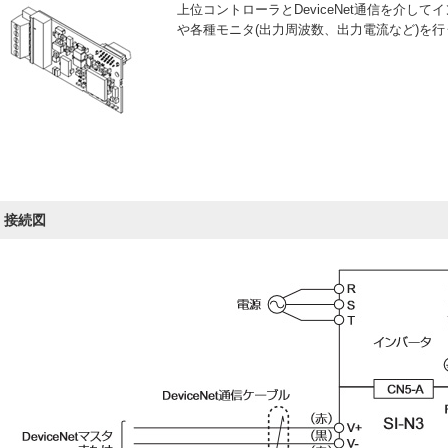
上位コントローラとDeviceNet通信を介し
や各種モニタ(出力周波数、出力電流など)を
接続図