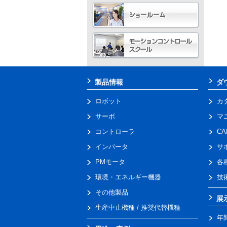
製品情報
ダ
ロボット
カ
サーボ
マ
コントローラ
C
インバータ
サ
PMモータ
各
環境・エネルギー機器
技
その他製品
展
生産中止機種 / 推奨代替機種
年