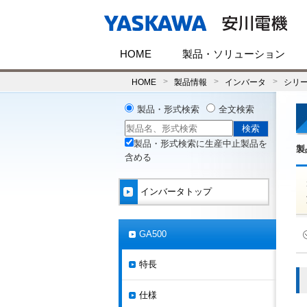
HOME
製品・ソリューション
HOME
製品情報
インバータ
シリ
製品・形式検索
全文検索
製品・形式検索に生産中止製品を
製
含める
インバータトップ
GA500
特長
仕様