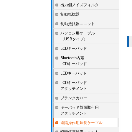
出力側ノイズフィルタ
制動抵抗器
制動抵抗器ユニット
パソコン用ケーブル
（USBタイプ）
LCDキーパッド
Bluetooth内蔵
LCDキーパッド
LEDキーパッド
LCDキーパッド
アタッチメント
ブランクカバー
キーパッド盤面取付用
アタッチメント
遠隔操作用延長ケーブル
瞬時停電補償ユニット