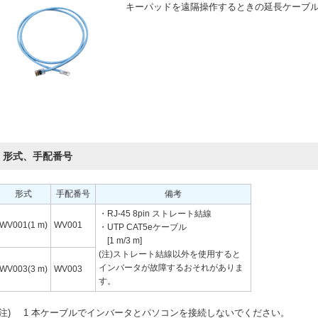
キーパッドを遠隔操作するときの延長ケーブ
形式、手配番号
形式
手配番号
備考
・RJ-45 8pin ストレート結線
WV001(1 m)
WV001
・UTP CAT5eケーブル
[1 m/3 m]
(注)ストレート結線以外を使用すると
インバータが故障するおそれがありま
WV003(3 m)
WV003
す。
(注)
1 本ケーブルでインバータとパソコンを接続しないでください。