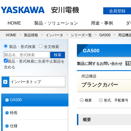
会員登録
HOME
製品・ソリューション
用途・事例
ダ
HOME
製品情報
インバータ
シリーズ一覧
GA500
周辺機
製品・形式検索
全文検索
GA500
製品・形式検索に生産中止製品を
製品に関するお問い合わせ
含める
周辺機器
インバータトップ
ブランクカバー
GA500
概要
形式、手配番号
特長
概要
仕様