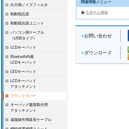
関連情報メニュー
出力側ノイズフィルタ
生産中止機種
制動抵抗器
制動抵抗器ユニット
パソコン用ケーブル
■
お問い合わせ
（USBタイプ）
LCDキーパッド
■
ダウンロード
Bluetooth内蔵
LCDキーパッド
LEDキーパッド
LCDキーパッド
アタッチメント
ブランクカバー
キーパッド盤面取付用
アタッチメント
遠隔操作用延長ケーブル
瞬時停電補償ユニット