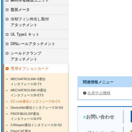
瞬時停電補償ユニット
盤面メータ
冷却フィン外出し取付
アタッチメント
UL Type1 キット
DINレールアタッチメント
シールドクランプ
アタッチメント
専用オプションカード
MECHATROLINK-II通信
関連情報メニュー
インタフェースSI-T3
MECHATROLINK-III通信
生産中止機種
インタフェースSI-ET3
CC-Link通信インタフェースSI-C3
DeviceNet通信インタフェースSI-N3
PROFIBUS-DP通信
■
お問い合わせ
インタフェースSI-P3
CANopen通信インタフェースSI-S3
EtherCAT通信