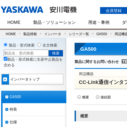
会員登録
HOME
製品・ソリューション
用途・事例
ダ
HOME
製品情報
インバータ
シリーズ一覧
GA500
周辺機
製品・形式検索
全文検索
GA500
製品・形式検索に生産中止製品を
製品に関するお問い合わせ
含める
周辺機器
インバータトップ
CC-Link通信インタ
GA500
概要
接続図
特長
概要
仕様