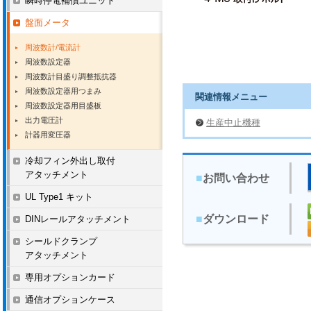
瞬時停電補償ユニット
盤面メータ
周波数計/電流計
周波数設定器
周波数計目盛り調整抵抗器
周波数設定器用つまみ
関連情報メニュー
周波数設定器用目盛板
出力電圧計
生産中止機種
計器用変圧器
冷却フィン外出し取付
アタッチメント
■
お問い合わせ
UL Type1 キット
■
ダウンロード
DINレールアタッチメント
シールドクランプ
アタッチメント
専用オプションカード
通信オプションケース