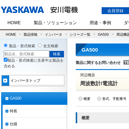
会員登録
HOME
製品・ソリューション
用途・事例
ダ
HOME
製品情報
インバータ
シリーズ一覧
GA500
周辺機
製品・形式検索
全文検索
GA500
製品・形式検索に生産中止製品を
製品に関するお問い合わせ
含める
周辺機器
インバータトップ
周波数計/電流計
GA500
概要
形式、手配番号
特長
概要
仕様