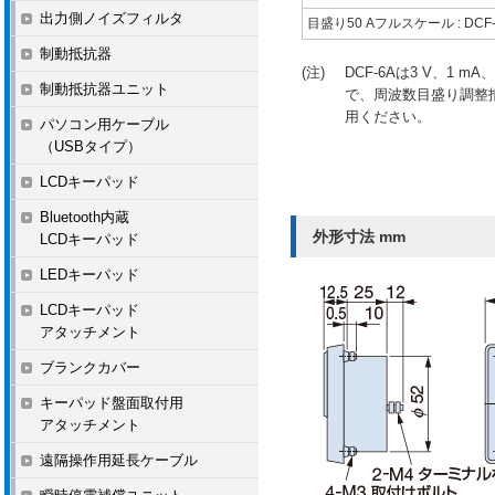
出力側ノイズフィルタ
目盛り50 Aフルスケール : DCF-
制動抵抗器
(注)
DCF-6Aは3 V、1 
制動抵抗器ユニット
で、周波数目盛り調整抵抗
用ください。
パソコン用ケーブル
（USBタイプ）
LCDキーパッド
Bluetooth内蔵
外形寸法 mm
LCDキーパッド
LEDキーパッド
LCDキーパッド
アタッチメント
ブランクカバー
キーパッド盤面取付用
アタッチメント
遠隔操作用延長ケーブル