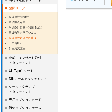
瞬時停電補償ユニット
盤面メータ
周波数計/電流計
周波数設定器
周波数計目盛り調整抵抗器
周波数設定器用つまみ
周波数設定器用目盛板
出力電圧計
計器用変圧器
冷却フィン外出し取付
アタッチメント
UL Type1 キット
DINレールアタッチメント
シールドクランプ
アタッチメント
専用オプションカード
通信オプションケース