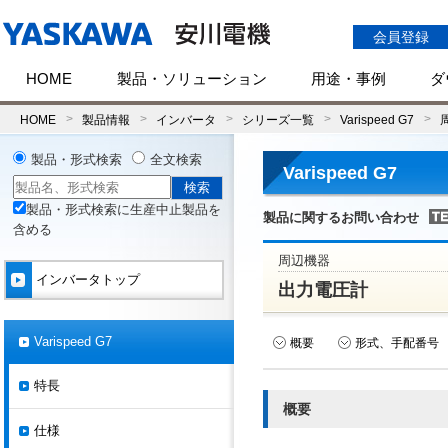
会員登録
HOME
製品・ソリューション
用途・事例
ダ
HOME
製品情報
インバータ
シリーズ一覧
Varispeed G7
製品・形式検索
全文検索
Varispeed G7
製品・形式検索に生産中止製品を
製品に関するお問い合わせ
含める
周辺機器
インバータトップ
出力電圧計
Varispeed G7
概要
形式、手配番号
特長
概要
仕様