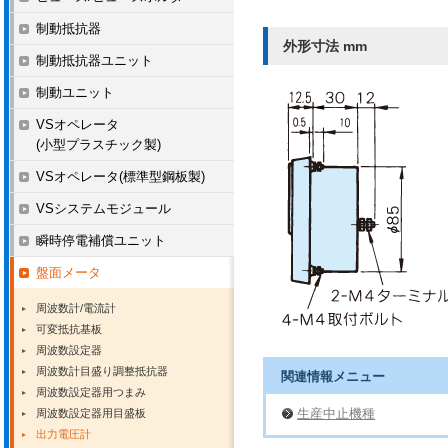
制動抵抗器
外形寸法 mm
制動抵抗器ユニット
制動ユニット
VSオペレータ
(小型プラスチック製)
VSオペレータ(標準型鋼板製)
VSシステムモジュール
瞬時停電補償ユニット
盤面メータ
周波数計/電流計
可変抵抗基板
周波数設定器
周波数計目盛り調整抵抗器
関連情報メニュー
周波数設定器用つまみ
生産中止機種
周波数設定器用目盛板
出力電圧計