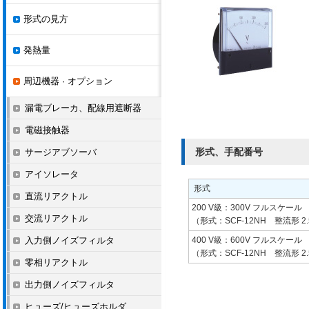
形式の見方
発熱量
周辺機器 · オプション
漏電ブレーカ、配線用遮断器
電磁接触器
形式、手配番号
サージアブソーバ
アイソレータ
形式
直流リアクトル
200 V級：300V フルスケール
交流リアクトル
（形式：SCF-12NH 整流形 2
入力側ノイズフィルタ
400 V級：600V フルスケール
（形式：SCF-12NH 整流形 2
零相リアクトル
出力側ノイズフィルタ
ヒューズ/ヒューズホルダ