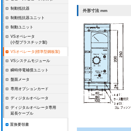
制動抵抗器
外形寸法 mm
制動抵抗器ユニット
制動ユニット
VSオペレータ
(小型プラスチック製)
VSオペレータ(標準型鋼板製)
VSシステムモジュール
瞬時停電補償ユニット
盤面メータ
専用オプションカード
ディジタルオペレータ
ディジタルオペレータ専用
延長ケーブル
置換要領書