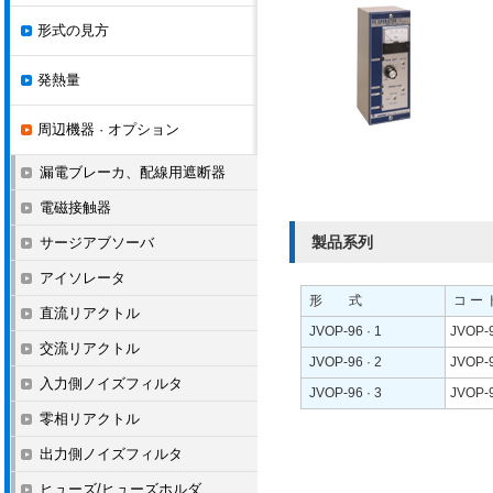
形式の見方
発熱量
周辺機器 · オプション
漏電ブレーカ、配線用遮断器
電磁接触器
製品系列
サージアブソーバ
アイソレータ
形 式
コ ー 
直流リアクトル
JVOP-96 · 1
JVOP-
交流リアクトル
JVOP-96 · 2
JVOP-
入力側ノイズフィルタ
JVOP-96 · 3
JVOP-
零相リアクトル
出力側ノイズフィルタ
ヒューズ/ヒューズホルダ