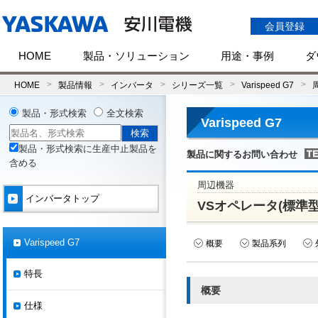
会員登録
HOME
製品・ソリューション
用途・事例
ダ
HOME
製品情報
インバータ
シリーズ一覧
Varispeed G7
製品・形式検索
全文検索
Varispeed G7
製品・形式検索に生産中止製品を
製品に関するお問い合わせ
含める
周辺機器
インバータトップ
VSオペレータ(標準
Varispeed G7
概要
製品系列
特長
概要
仕様