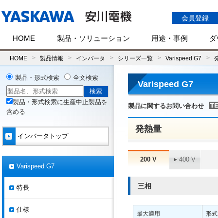
会員登録
HOME
製品・ソリューション
用途・事例
ダ
HOME
製品情報
インバータ
シリーズ一覧
Varispeed G7
製品・形式検索
全文検索
Varispeed G7
製品・形式検索に生産中止製品を
製品に関するお問い合わせ
含める
発熱量
インバータトップ
200 V
400 V
Varispeed G7
三相
特長
仕様
最大適用
形式