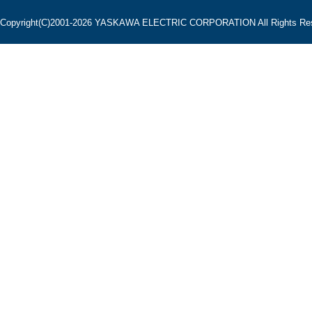
Copyright(C)2001‐2026 YASKAWA ELECTRIC CORPORATION All Rights Res