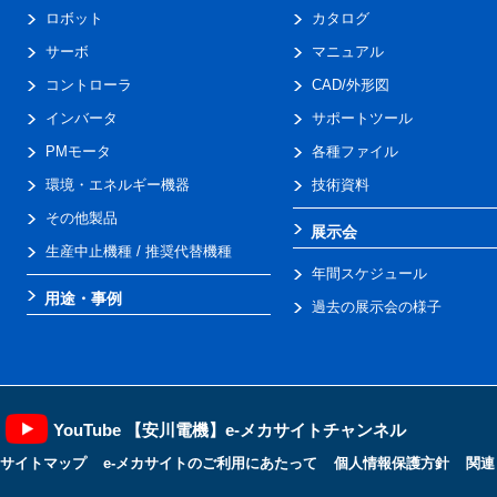
ロボット
カタログ
サーボ
マニュアル
コントローラ
CAD/外形図
インバータ
サポートツール
PMモータ
各種ファイル
環境・エネルギー機器
技術資料
その他製品
展示会
生産中止機種 / 推奨代替機種
年間スケジュール
用途・事例
過去の展示会の様子
YouTube 【安川電機】e-メカサイトチャンネル
サイトマップ
e-メカサイトのご利用にあたって
個人情報保護方針
関連