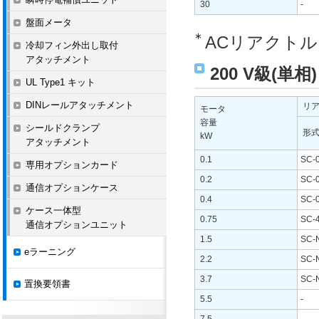
30
-
盤面メータ
∗
ACリアクト
冷却フィン外出し取付
アタッチメント
200 V級(単相)
UL Type1 キット
DINレールアタッチメント
リ
モータ
容量
シールドクランプ
形
kW
アタッチメント
0.1
SC-
専用オプションカード
0.2
SC-
通信オプションケース
0.4
SC-
ケース一体型
0.75
SC-4
通信オプションユニット
1.5
SC-
eラーニング
2.2
SC-
3.7
SC-
置換要領書
5.5
-
7.5
-