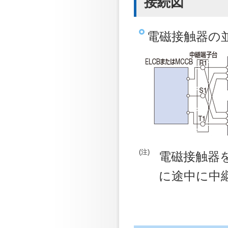
接続図
電磁接触器の
(注)
電磁接触器
に途中に中