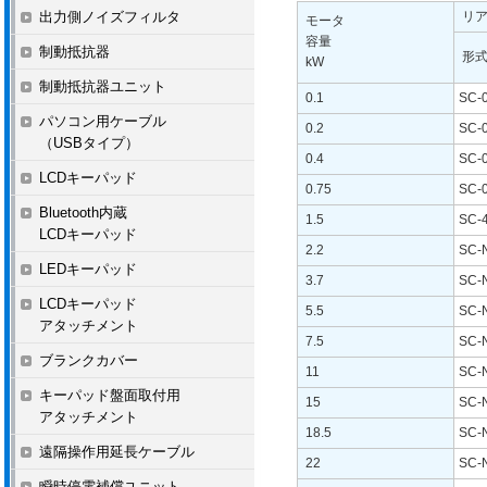
出力側ノイズフィルタ
リ
モータ
容量
制動抵抗器
形
kW
制動抵抗器ユニット
0.1
SC-
パソコン用ケーブル
0.2
SC-
（USBタイプ）
0.4
SC-
LCDキーパッド
0.75
SC-
Bluetooth内蔵
1.5
SC-4
LCDキーパッド
2.2
SC-
LEDキーパッド
3.7
SC-
LCDキーパッド
5.5
SC-
アタッチメント
7.5
SC-
ブランクカバー
11
SC-
キーパッド盤面取付用
15
SC-
アタッチメント
18.5
SC-
遠隔操作用延長ケーブル
22
SC-
瞬時停電補償ユニット