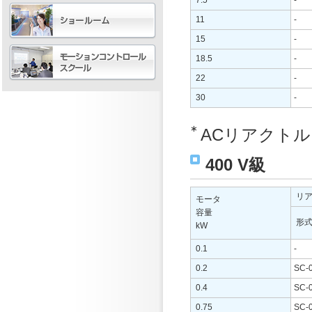
11
-
15
-
18.5
-
22
-
30
-
∗
ACリアクト
400 V級
リ
モータ
容量
形
kW
0.1
-
0.2
SC-
0.4
SC-
0.75
SC-