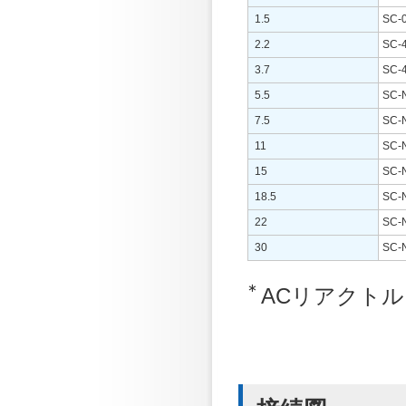
1.5
SC-
2.2
SC-4
3.7
SC-4
5.5
SC-
7.5
SC-
11
SC-
15
SC-
18.5
SC-
22
SC-
30
SC-
∗
ACリアクト