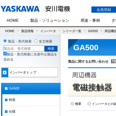
会員登録
HOME
製品・ソリューション
用途・事例
ダ
HOME
製品情報
インバータ
シリーズ一覧
GA500
周辺機
製品・形式検索
全文検索
GA500
製品・形式検索に生産中止製品を
含める
製品に関するお問い合わせ
インバータトップ
周辺機器
電磁接触器
GA500
特長
概要
インバータとの
仕様