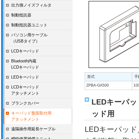
出力側ノイズフィルタ
制動抵抗器
制動抵抗器ユニット
パソコン用ケーブル
（USBタイプ）
LCDキーパッド
Bluetooth内蔵
LCDキーパッド
形式
手
LEDキーパッド
ZPBA-GA500
10
LCDキーパッド
アタッチメント
LEDキーパッ
ブランクカバー
ッド用
キーパッド盤面取付用
アタッチメント
LEDキーパッド／
遠隔操作用延長ケーブル
瞬時停電補償ユニット