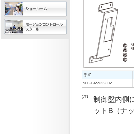
形式
900-192-933-002
(注)
制御盤内側
ットB（ナ