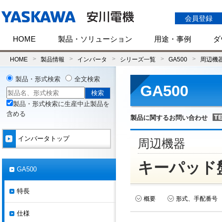
会員登録
HOME
製品・ソリューション
用途・事例
ダ
HOME
製品情報
インバータ
シリーズ一覧
GA500
周辺機
製品・形式検索
全文検索
GA500
製品・形式検索に生産中止製品を
含める
製品に関するお問い合わせ
インバータトップ
周辺機器
キーパッド
GA500
特長
概要
形式、手配番号
仕様