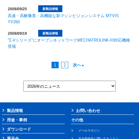
2008/09/25
新製品情報
高速・高解像度・高機能な新マシンビジョンシステム MYVIS
YV260
2008/09/19
新製品情報
“Σ-Vシリーズ”にオープンネットワークMECHATROLINK-III対応機種
登場
1
2
次へ
製品情報
お問い合わせ
用途・事例
その他
ダウンロード
メールマガジン
展示会
豆大福先生に聞いてみようよ