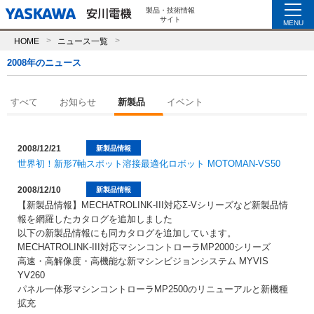
製品・技術情報
サイト
MENU
HOME
ニュース一覧
2008年のニュース
すべて
お知らせ
新製品
イベント
2008/12/21
新製品情報
世界初！新形7軸スポット溶接最適化ロボット MOTOMAN-VS50
2008/12/10
新製品情報
【新製品情報】MECHATROLINK-III対応Σ-Vシリーズなど新製品情
報を網羅したカタログを追加しました
以下の新製品情報にも同カタログを追加しています。
MECHATROLINK-III対応マシンコントローラMP2000シリーズ
高速・高解像度・高機能な新マシンビジョンシステム MYVIS
YV260
パネル一体形マシンコントローラMP2500のリニューアルと新機種
拡充