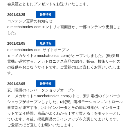
会員証とともにプレゼントをお送りいたします。
2001/03/25
最新情報
コンテンツ更新のお知らせ
e-mechatronics.comエントリィ画面ほか、一部コンテンツ更新しま
した。
2001/02/05
最新情報
e-mechatronics.com サイトオープン
ｅ－メカサイトe-mechatronics.comがオープンしました。(株)安川
電機が運営する、メカトロニクス商品の紹介、販売、技術サービス
の提供をおこなうサイトです。ご愛顧のほど宜しくお願いいたしま
す。
2001/02/05
最新情報
安川電機のインバータショップオープン
ｅ－メカサイトe-mechatronics.comの中に、安川電機のインバータ
ショップがオープンしました。(株)安川電機モーションコントロール
事業部が運営する、汎用インバータとその周辺機器が、インターネ
ットで２４時間、商品がよくわかる！すぐ買える！をモットーとし
ています。今後、掲載商品のラインアップを充実してまいります。
ご愛顧のほど宜しくお願いいたします。