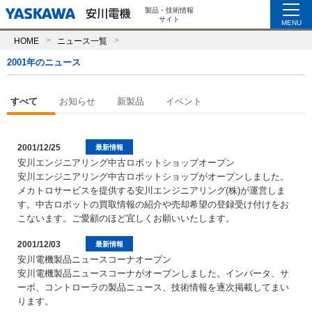
製品・技術情報
サイト
MENU
HOME
ニュース一覧
2001年のニュース
すべて
お知らせ
新製品
イベント
2001/12/25
最新情報
安川エンジニアリング中古ロボットショップオープン
安川エンジニアリング中古ロボットショップがオープンしました。
メカトロサービスを提供する安川エンジニアリング(株)が運営しま
す。中古ロボットの買取情報の紹介や売却希望の登録受け付けをお
こないます。ご愛顧のほど宜しくお願いいたします。
2001/12/03
最新情報
安川電機製品ニュースコーナオープン
安川電機製品ニュースコーナがオープンしました。インバータ、サ
ーボ、コントローラの製品ニュース、技術情報を逐次掲載してまい
ります。