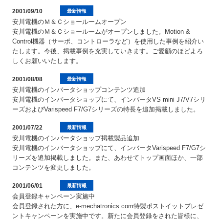
2001/09/10
最新情報
安川電機のＭ＆Ｃショールームオープン
安川電機のＭ＆Ｃショールームがオープンしました。Motion &
Control機器（サーボ、コントローラなど）を使用した事例を紹介い
たします。今後、掲載事例を充実していきます。ご愛顧のほどよろ
しくお願いいたします。
2001/08/08
最新情報
安川電機のインバータショップコンテンツ追加
安川電機のインバータショップにて、インバータVS mini J7/V7シリ
ーズおよびVarispeed F7/G7シリーズの特長を追加掲載しました。
2001/07/22
最新情報
安川電機のインバータショップ掲載製品追加
安川電機のインバータショップにて、インバータVarispeed F7/G7シ
リーズを追加掲載しました。また、あわせてトップ画面ほか、一部
コンテンツを変更しました。
2001/06/01
最新情報
会員登録キャンペーン実施中
会員登録された方に、e-mechatronics.com特製ポストイットプレゼ
ントキャンペーンを実施中です。新たに会員登録をされた皆様に、