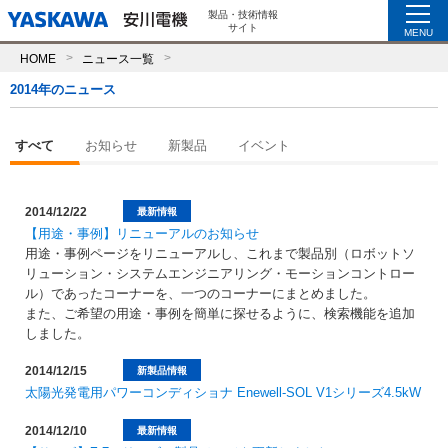
製品・技術情報
サイト
MENU
HOME
ニュース一覧
2014年のニュース
すべて
お知らせ
新製品
イベント
2014/12/22
最新情報
【​用途・事例】リニューアルのお知らせ
用途・事例ページをリニューアルし、これまで製品別（ロボットソ
リューション・システムエンジニアリング・モーションコントロー
ル）
であったコーナーを、一つのコーナーにまとめました。
また、ご希望の用途・事例を簡単に探せるように、検索機能を追加
しました。
2014/12/15
新製品情報
太陽光発電用パワーコンディショナ Enewell-SOL V1シリーズ4.5kW
2014/12/10
最新情報