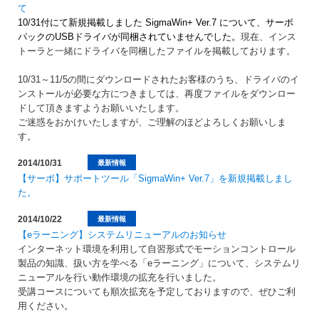
て
10/31付にて新規掲載しました SigmaWin+ Ver.7 について、サーボ
パックのUSBドライバが同梱されていませんでした。
現在、インス
トーラと一緒にドライバを同梱したファイルを掲載しております。
10/31～11/5の間にダウンロードされたお客様のうち、ドライバのイ
ンストールが必要な方につきましては、再度ファイルをダウンロー
ドして頂きますようお願いいたします。
ご迷惑をおかけいたしますが、ご理解のほどよろしくお願いしま
す。
2014/10/31
最新情報
【サーボ】サポートツール「SigmaWin+ Ver.7」を新規掲載しまし
た。
2014/10/22
最新情報
【eラーニング】システムリニューアルのお知らせ
インターネット環境を利用して自習形式でモーションコントロール
製品の知識、扱い方を学べる「eラーニング」について、システムリ
ニューアルを行い動作環境の拡充を行いました。
受講コースについても順次拡充を予定しておりますので、ぜひご利
用ください。