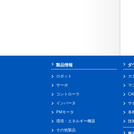
製品情報
ダ
ロボット
カ
サーボ
マ
コントローラ
C
インバータ
サ
PMモータ
各
環境・エネルギー機器
技
その他製品
展