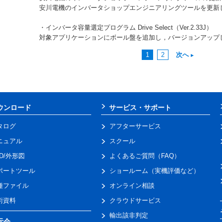
安川電機のインバータショップエンジニアリングツールを更新
・インバータ容量選定プログラム Drive Select（Ver.2.33J）
対象アプリケーションにボール盤を追加し，バージョンアップ
1
2
次へ
ウンロード
サービス・サポート
タログ
アフターサービス
ニュアル
スクール
AD/外形図
よくあるご質問（FAQ）
ポートツール
ショールーム（実機評価など）
種ファイル
オンライン相談
術資料
クラウドサービス
輸出該非判定
示会