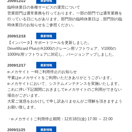
2009/12/22
最新情報
臨時休業日の各種サービスの運営について
営業部門は通常業務を行っております。一部の部門では通常業務を
行っている日にちがあります。部門別の臨時休業日は，部門別の臨
時休業日のお知らせをご参照ください。
2009/12/18
最新情報
【インバータ】サポートツールを更新しました。
DriveWizard PlusがA1000のクレーン用ソフトウェア、V1000の
1000Hz用ソフトウェアに対応し、バージョンアップしました。
2009/12/17
最新情報
e-メカサイト 一時ご利用停止のお知らせ
平素はe-メカサイトをご利用いただきありがとうございます。
e-メカサイトにおいて、システムメンテナンスを実施いたします。
これに伴い下記期間におきましてe-メカサイトのご利用ができない
場合がございます。
大変ご迷惑をおかけして申し訳ありませんがご理解を頂きますよう
お願い致します。
・e-メカサイトご利用停止期間：12月18日(金) 17:00 ～ 22:00
2009/11/25
最新情報