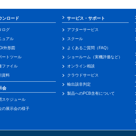
ウンロード
サービス・サポート
タログ
アフターサービス
ニュアル
スクール
AD/外形図
よくあるご質問（FAQ）
ポートツール
ショールーム（実機評価など）
種ファイル
オンライン相談
術資料
クラウドサービス
輸出該非判定
示会
製品へのPCB含有について
間スケジュール
去の展示会の様子