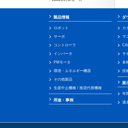
製品情報
ダ
ロボット
カ
サーボ
マ
コントローラ
C
インバータ
サ
PMモータ
各
環境・エネルギー機器
技
その他製品
展
生産中止機種 / 推奨代替機種
年
用途・事例
過