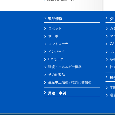
製品情報
ダ
ロボット
カ
サーボ
マ
コントローラ
C
インバータ
サ
PMモータ
各
環境・エネルギー機器
技
その他製品
展
生産中止機種 / 推奨代替機種
年
用途・事例
過