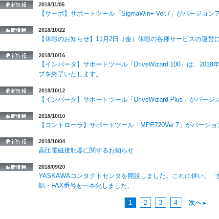
2018/11/05
【サーボ】サポートツール「SigmaWin+ Ver.7」がバージョ
2018/10/22
【休暇のお知らせ】11月2日（金）休暇の各種サービスの運営について(
2018/10/16
【インバータ】サポートツール「DriveWizard 100」は、20
プを終了いたします。
2018/10/12
【インバータ】サポートツール「DriveWizard Plus」がバ
2018/10/10
【コントローラ】サポートツール「MPE720Ver.7」がバージ
2018/10/04
高圧電磁接触器に関するお知らせ
2018/09/20
YASKAWAコンタクトセンタを開設しました。これに伴い、
話・FAX番号を一本化しました。
1
2
3
4
次へ