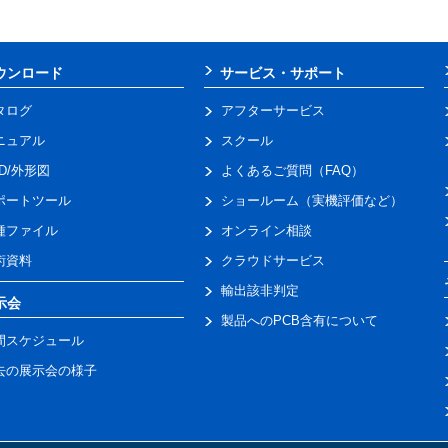
ウンロード
サービス・サポート
タログ
アフターサービス
ニュアル
スクール
AD/外形図
よくあるご質問（FAQ）
ポートツール
ショールーム（実機評価など）
種ファイル
オンライン相談
術資料
クラウドサービス
輸出該非判定
示会
製品へのPCB含有について
間スケジュール
去の展示会の様子