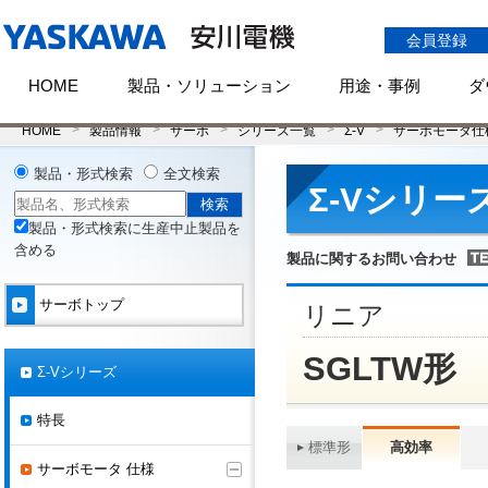
会員登録
HOME
製品・ソリューション
用途・事例
ダ
HOME
製品情報
サーボ
シリーズ一覧
Σ-V
サーボモータ仕
製品・形式検索
全文検索
Σ-Vシリー
製品・形式検索に生産中止製品を
含める
製品に関するお問い合わせ
サーボトップ
リニア
SGLTW形 
Σ-Vシリーズ
特長
標準形
高効率
サーボモータ 仕様