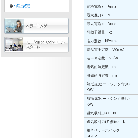
保証規定
定格電流
Arms
∗
最大推力
N
∗
最大電流
Arms
∗
可動子質量 kg
推力定数 N/Arms
誘起電圧定数 V/(m/s)
モータ定数 N/√W
電気的時定数 ms
機械的時定数 ms
熱抵抗(ヒートシンク付き)
K/W
熱抵抗(ヒートシンク無し)
K/W
磁気吸引力
N
∗1
磁気吸引力(片側)
N
∗2
組合せサーボパック
SGDV-