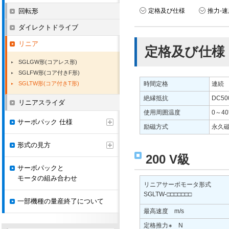
回転形
定格及び仕様
推力-
ダイレクトドライブ
リニア
定格及び仕様
SGLGW形(コアレス形)
SGLFW形(コア付きF形)
SGLTW形(コア付きT形)
時間定格
連続
絶縁抵抗
DC50
リニアスライダ
使用周囲温度
0～4
サーボパック 仕様
励磁方式
永久
形式の見方
200 V級
サーボパックと
モータの組み合わせ
リニアサーボモータ形式
SGLTW-□□□□□□□
一部機種の量産終了について
最高速度 m/s
定格推力
N
∗