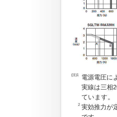
(注)1
電源電圧に
実線は三相2
ています。
2
実効推力が
です。