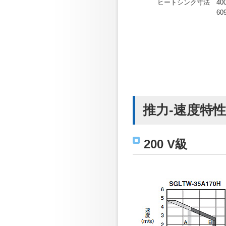
ヒートシンク寸法
40
60
推力-速度特性
200 V級