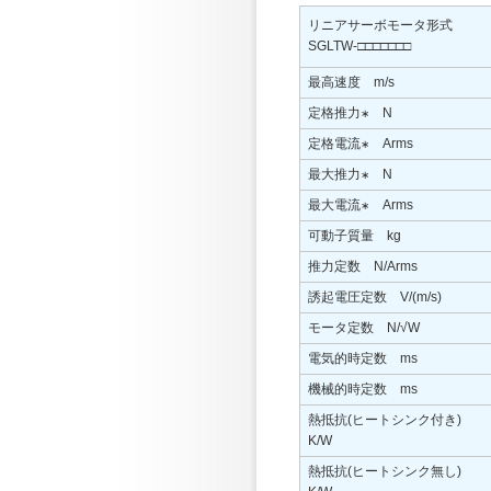
リニアサーボモータ形式
SGLTW-□□□□□□□
最高速度 m/s
定格推力
N
∗
定格電流
Arms
∗
最大推力
N
∗
最大電流
Arms
∗
可動子質量 kg
推力定数 N/Arms
誘起電圧定数 V/(m/s)
モータ定数 N/√W
電気的時定数 ms
機械的時定数 ms
熱抵抗(ヒートシンク付き)
K/W
熱抵抗(ヒートシンク無し)