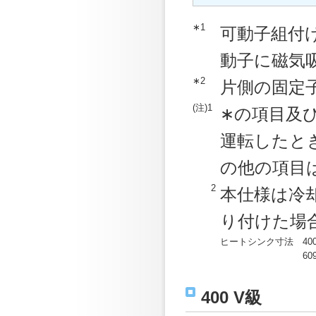
∗1
可動子組付
動子に磁気
∗2
片側の固定
(注)1
∗の項目及
運転したと
の他の項目
2
本仕様は冷
り付けた場
ヒートシンク寸法
40
60
400 V級