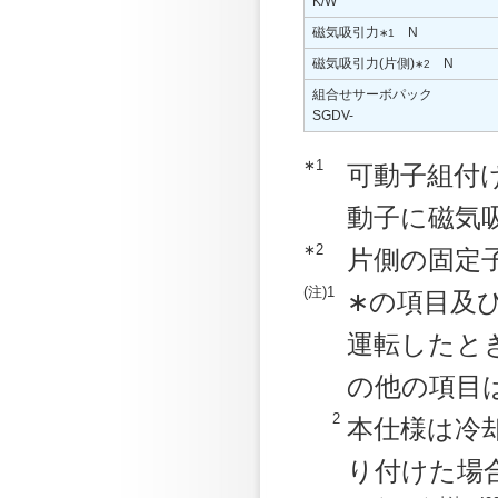
K/W
磁気吸引力
N
∗1
磁気吸引力(片側)
N
∗2
組合せサーボパック
SGDV-
∗1
可動子組付
動子に磁気
∗2
片側の固定
(注)1
∗の項目及
運転したと
の他の項目
2
本仕様は冷
り付けた場