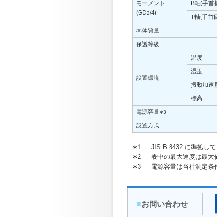
モーメント
B軸(手首
(GD
/4)
2
T軸(手首
本体質量
保護等級
温度
湿度
設置環境
振動加速
標高
電源容量
∗3
設置方式
∗1
JIS B 8432 に準拠
∗2
表中の最大速度は最大
∗3
電源容量は当社測定条
■
お問い合わせ