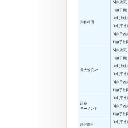
S軸(旋回)
L軸(下腕)
U軸(上腕)
動作範囲
R軸(手首
B軸(手首
T軸(手首
S軸(旋回)
L軸(下腕)
U軸(上腕)
最大速度
∗2
R軸(手首
B軸(手首
T軸(手首
R軸(手首
許容
B軸(手首
モーメント
T軸(手首
R軸(手首
許容慣性