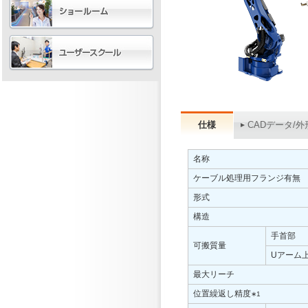
仕様
CADデータ/外
名称
ケーブル処理用フランジ有無
形式
構造
手首部
可搬質量
Uアーム
最大リーチ
位置繰返し精度
∗1