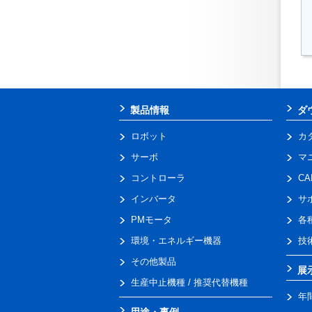
製品情報
ダ
ロボット
カ
サーボ
マ
コントローラ
C
インバータ
サ
PMモータ
各
環境・エネルギー機器
技
その他製品
展
生産中止機種 / 推奨代替機種
年