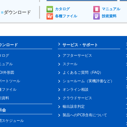
カタログ
マニュアル
■
ダウンロード
各種ファイル
技術資料
ウンロード
サービス・サポート
タログ
アフターサービス
ニュアル
スクール
AD/外形図
よくあるご質問（FAQ）
ポートツール
ショールーム（実機評価など）
種ファイル
オンライン相談
術資料
クラウドサービス
輸出該非判定
示会
製品へのPCB含有について
間スケジュール