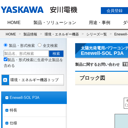
会員登録
HOME
製品・ソリューション
用途・事例
ダ
HOME
製品情報
環境・エネルギー機器
シリーズ一覧
Enewell
製品・形式検索
全文検索
太陽光発電用パワーコン
Enewell-SOL P3A
製品・形式検索に生産中止製品を
製品に関するお問い合わせ
含める
ブロック図
環境・エネルギー機器トップ
Enewell-SOL P3A
特長
仕様