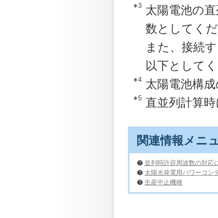
∗3
太陽電池の直
数としてくだ
また、接続す
以下としてく
∗4
太陽電池構成
∗5
直並列計算時
関連情報メニ
並列時許容周波数の対応
太陽光発電用パワーコン
生産中止機種