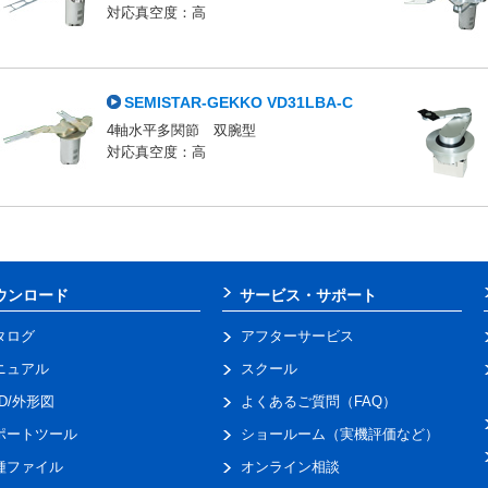
対応真空度：高
SEMISTAR-GEKKO VD31LBA-C
4軸水平多関節 双腕型
対応真空度：高
ウンロード
サービス・サポート
タログ
アフターサービス
ニュアル
スクール
AD/外形図
よくあるご質問（FAQ）
ポートツール
ショールーム（実機評価など）
種ファイル
オンライン相談