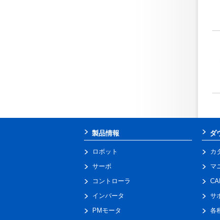
製品情報
ダ
ロボット
カ
サーボ
マ
コントローラ
C
インバータ
サ
PMモータ
各