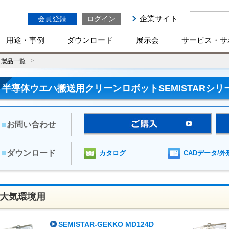
企業サイト
会員登録
ログイン
用途・事例
ダウンロード
展示会
サービス・サ
ト製品一覧
半導体ウエハ搬送用クリーンロボットSEMISTARシリ
■
お問い合わせ
■
ダウンロード
カタログ
CADデータ/外
大気環境用
SEMISTAR-GEKKO MD124D