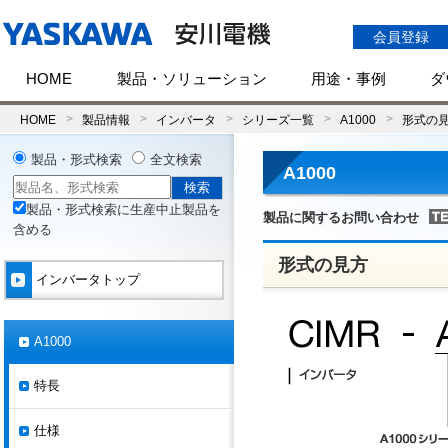
会員登録
HOME
製品・ソリューション
用途・事例
ダ
HOME
製品情報
インバータ
シリーズ一覧
A1000
形式の
製品・形式検索
全文検索
A1000
製品・形式検索に生産中止製品を
製品に関するお問い合わせ
含める
形式の見方
インバータトップ
A1000
特長
仕様