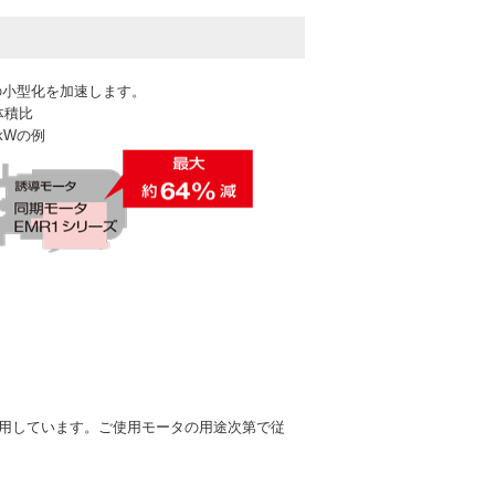
の小型化を加速します。
体積比
7 kWの例
格を採用しています。ご使用モータの用途次第で従