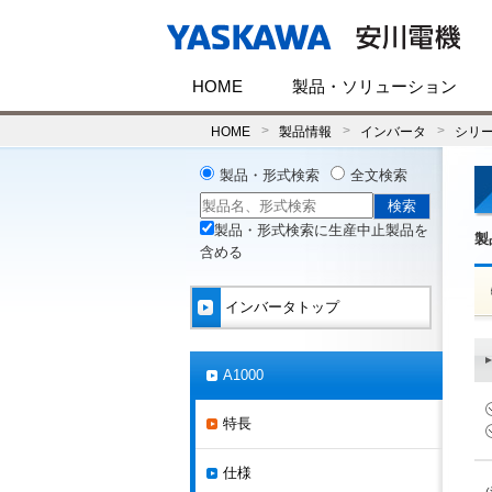
HOME
製品・ソリューション
HOME
製品情報
インバータ
シリ
製品・形式検索
全文検索
製品・形式検索に生産中止製品を
製
含める
インバータトップ
A1000
特長
仕様