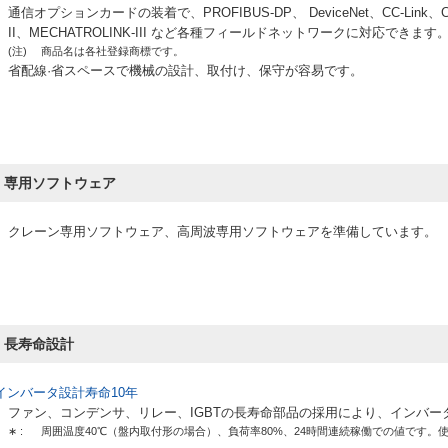
通信オプションカードの装着で、PROFIBUS-DP、 DeviceNet、CC-Link、CA
II、MECHATROLINK-III など各種フィールドネットワークに対応できます
(注)
商品名は各社登録商標です。
省配線·省スペースで機械の設計、取付け、保守が容易です。
専用ソフトウェア
クレーン専用ソフトウェア、高周波専用ソフトウェアを準備しています。
長寿命設計
インバータ設計寿命10年
ファン、コンデンサ、リレー、IGBTの長寿命部品の採用により、インバー
∗ :
周囲温度40℃（盤内取付形の場合）、負荷率80%、24時間連続稼働での値です。