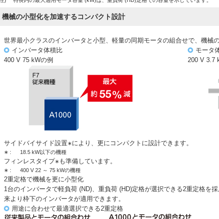
(注)
特長内の最大適用モータ容量 (kW)は、重負荷 (HD)定格での容量を示しています。
機械の小型化を加速するコンパクト設計
世界最小クラスのインバータと小型、軽量の同期モータの組合せで、機械
インバータ体積比
モータ
400 V 75 kWの例
200 V 3.
サイドバイサイド設置
により、更にコンパクトに設計できます。
∗
∗ :
18.5 kW以下の機種
フィンレスタイプ
も準備しています。
∗
∗ :
400 V 22 ～ 75 kWの機種
2重定格で機械を更に小型化
1台のインバータで軽負荷 (ND)、重負荷 (HD)定格が選択できる2重定
来より枠下のインバータが適用できます。
用途に合わせて最適選択できる2重定格