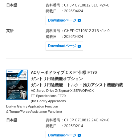
日本語
資料番号
：CHJP C710812 31C <2>-0
掲載日
：2026/04/24
Downloadページ
英語
資料番号
：CHEP C710812 31B <1>-0
掲載日
：2026/04/24
Downloadページ
ACサーボドライブ Σ-X FT仕様 FT70
ガントリ用途機能オプション
ガントリ用途機能 トルク・推力アシスト機能内蔵
AC Servo Drive Σ(Sigma)-X SERVOPACK
FT Specifications FT70
(for Gantry Applications
Built-in Gantry Application Function
& Torque/Force Assistance Function)
日本語
資料番号
：CHJP C710812 24C <2>-0
掲載日
：2025/02/14
Downloadページ