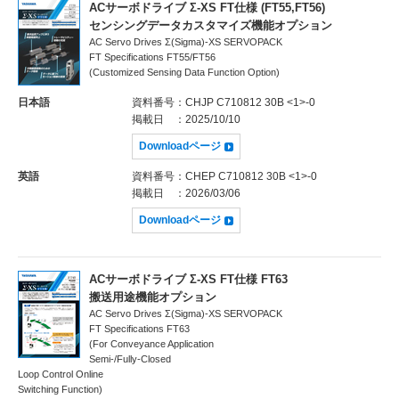
ACサーボドライブ Σ-XS FT仕様 (FT55,FT56)
センシングデータカスタマイズ機能オプション
AC Servo Drives Σ(Sigma)-XS SERVOPACK
FT Specifications FT55/FT56
(Customized Sensing Data Function Option)
日本語
資料番号
：CHJP C710812 30B <1>-0
掲載日
：2025/10/10
Downloadページ
英語
資料番号
：CHEP C710812 30B <1>-0
掲載日
：2026/03/06
Downloadページ
ACサーボドライブ Σ-XS FT仕様 FT63
搬送用途機能オプション
AC Servo Drives Σ(Sigma)-XS SERVOPACK
FT Specifications FT63
(For Conveyance Application
Semi-/Fully-Closed
Loop Control Online
Switching Function)