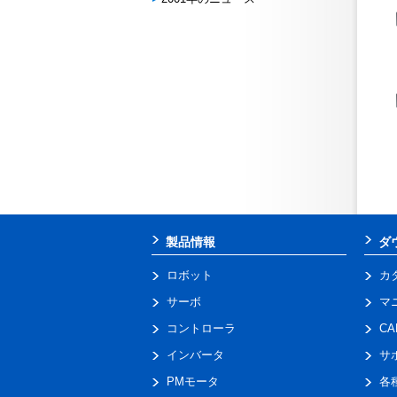
製品情報
ダ
ロボット
カ
サーボ
マ
コントローラ
C
インバータ
サ
PMモータ
各