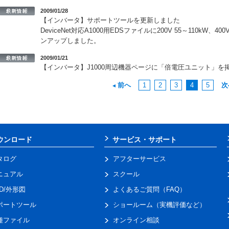
2009/01/28
【インバータ】サポートツールを更新しました
DeviceNet対応A1000用EDSファイルに200V 55～110kW、
ンアップしました。
2009/01/21
【インバータ】J1000周辺機器ページに「倍電圧ユニット」を
前へ
1
2
3
4
5
次
ウンロード
サービス・サポート
タログ
アフターサービス
ニュアル
スクール
AD/外形図
よくあるご質問（FAQ）
ポートツール
ショールーム（実機評価など）
種ファイル
オンライン相談