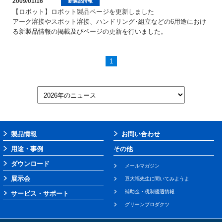
2009/01/16
新製品情報
【ロボット】ロボット製品ページを更新しました
アーク溶接やスポット溶接、ハンドリング･組立などの6用途におけ
る新製品情報の掲載及びページの更新を行いました。
1
製品情報
お問い合わせ
用途・事例
その他
ダウンロード
メールマガジン
展示会
豆大福先生に聞いてみようよ
補助金・税制優遇情報
サービス・サポート
グリーンプロダクツ