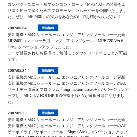
コンパクトユニット形マシンコントローラ「MP2400」の特長をよ
り深く知って頂くためのプロモーションムービーを公開いたしまし
た。ぜひ「MP2400」の実力をあなたの目でお確かめください！
2007/06/04
最新情報
安川電機のM&Cショールーム エンジニアリングツールコーナ更新
MP2400コントローラ用エンジニアリングツール「MPE720 Ver.6
Lite」をバージョンアップしました。
ユーザ登録されたお客様は，無償にてダウンロードすることが可能
です。
2007/05/24
最新情報
安川電機のM&Cショールーム エンジニアリングツールコーナ更新
安川電機のM&Cショールーム エンジニアリングツールコーナのAC
サーボモータ選定プログラム「SigmaJunmaSize+」がバージョンア
ップし、MECHATROLINK-II通信指令形Σ-Vが選択可能になりまし
た。
2007/05/23
最新情報
安川電機のM&Cショールーム エンジニアリングツールコーナ更新
安川電機のM&Cショールーム エンジニアリングツールコーナのAC
サーボドライブサポートツール「SigmaWin+」がバージョンアップ