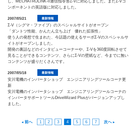
し、MECHATROLINK-II通信指令形Σ-Vに対応しました。またΣ-Vコ
ンポーネントの英語版に対応しました。
2007/05/21
最新情報
Σ-V（シグマ・ファイブ）のスペシャルサイトがオープン
「ダントツ性能、かんたん立ち上げ 優れた拡張性」
使う人の発想で生まれた、今話題の使えるサーボΣ-Vのスペシャルサ
イトがオープンしました。
開発の裏話などのインタビューコーナーや、Σ-Vを360度回転させて
見ることができるコンテンツ、さらにΣ-Vの壁紙など、今までに無い
コンテンツが盛りだくさんです。
2007/05/18
最新情報
安川電機のインバータショップ エンジニアリングツールコーナ更
新
安川電機のインバータショップ エンジニアリングツールコーナの
インバータサポートツールDriveWizard Plusがバージョンアップし
ました。
前へ
1
2
3
4
5
6
7
次へ