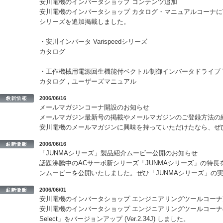
安川電機のインバータショップ コンテンツ追加
安川電機のインバータショップ カタログ・マニュアルコーナにVarisp
シリーズを追加掲載しました。
・安川インバータ Varispeedシリーズ
カタログ
・工作機械用電源回生機能付ベクトル制御インバータドライブ VARI
カタログ，ユーザーズマニュアル
2006/06/16
メールマガジンコーナ開設のお知らせ
メールマガジン最新号の掲載やメールマガジンのご登録方法の
安川電機のメールマガジンに興味を持っていただけたなら、ぜ
2006/06/16
「JUNMAシリーズ」製品紹介ムービー公開のお知らせ
話題沸騰中のACサーボ新シリーズ「JUNMAシリーズ」の特
ンムービーを公開いたしました。ぜひ「JUNMAシリーズ」の
2006/06/01
安川電機のインバータショップ エンジニアリングツールコーナ
安川電機のインバータショップ エンジニアリングツールコーナの
Select」をバージョンアップ (Ver.2.34J) しました。