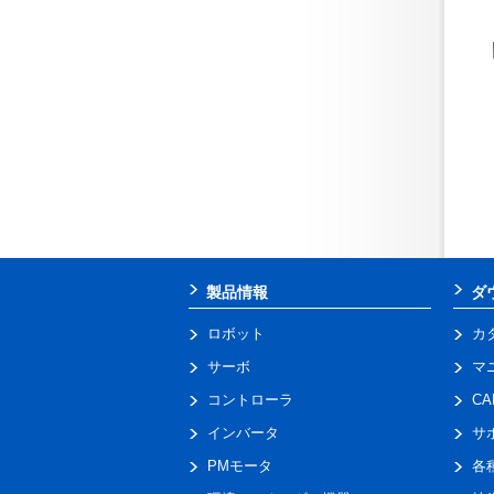
製品情報
ダ
ロボット
カ
サーボ
マ
コントローラ
C
インバータ
サ
PMモータ
各