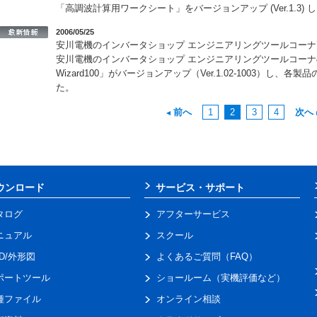
「高調波計算用ワークシート」をバージョンアップ (Ver.1.3) 
2006/05/25
安川電機のインバータショップ エンジニアリングツールコーナ
安川電機のインバータショップ エンジニアリングツールコーナの
Wizard100」がバージョンアップ（Ver.1.02-1003）し
た。
前へ
1
2
3
4
次へ
ウンロード
サービス・サポート
タログ
アフターサービス
ニュアル
スクール
AD/外形図
よくあるご質問（FAQ）
ポートツール
ショールーム（実機評価など）
種ファイル
オンライン相談