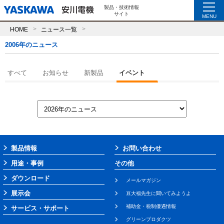
製品・技術情報
サイト
MENU
HOME
ニュース一覧
2006年のニュース
すべて
お知らせ
新製品
イベント
製品情報
お問い合わせ
用途・事例
その他
ダウンロード
メールマガジン
展示会
豆大福先生に聞いてみようよ
補助金・税制優遇情報
サービス・サポート
グリーンプロダクツ